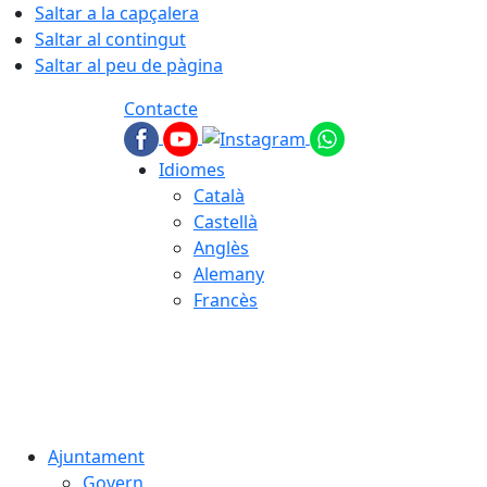
Saltar a la capçalera
Saltar al contingut
Saltar al peu de pàgina
Contacte
Idiomes
Català
Castellà
Anglès
Alemany
Francès
07.08.2026 | 03:05
Ajuntament
Govern