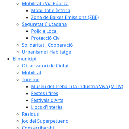
Mobilitat i Via Pública
Mobilitat elèctrica
Zona de Baixes Emissions (ZBE)
Seguretat Ciutadana
Policia Local
Protecció Civil
Solidaritat i Cooperació
Urbanisme i Habitatge
El municipi
Observatori de Ciutat
Mobilitat
Turisme
Museu del Treball i la Indústria Viva (MTIV)
Festes i fires
Festivals d'Arts
Llocs d'interès
Residus
Joc del Superpetuenc
Com arribar-hi