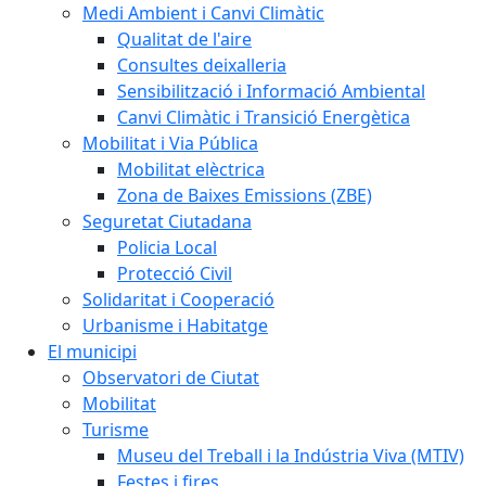
Medi Ambient i Canvi Climàtic
Qualitat de l'aire
Consultes deixalleria
Sensibilització i Informació Ambiental
Canvi Climàtic i Transició Energètica
Mobilitat i Via Pública
Mobilitat elèctrica
Zona de Baixes Emissions (ZBE)
Seguretat Ciutadana
Policia Local
Protecció Civil
Solidaritat i Cooperació
Urbanisme i Habitatge
El municipi
Observatori de Ciutat
Mobilitat
Turisme
Museu del Treball i la Indústria Viva (MTIV)
Festes i fires