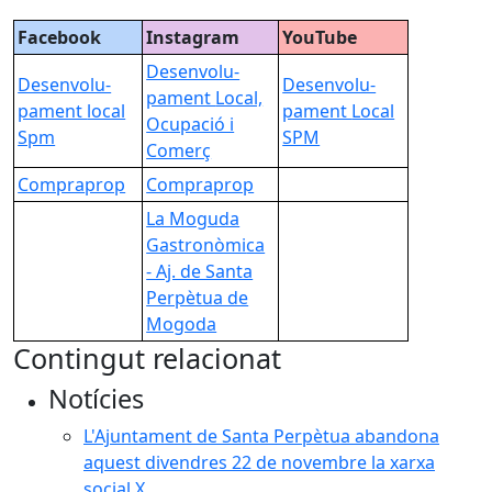
Facebook
Instagram
YouTube
Desenvolu-
Desenvolu-
Desenvolu-
pament
Local,
pament
local
pament
Local
Ocupació i
Spm
SPM
Comerç
Compra
prop
Compra
prop
La Moguda
Gastronòmi
ca
- Aj. de Santa
Perpètua de
Mogoda
Contingut relacionat
Notícies
L'Ajuntament de Santa Perpètua abandona
aquest divendres 22 de novembre la xarxa
social X