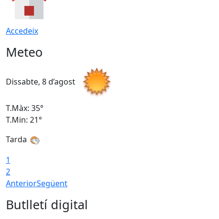
Accedeix
Meteo
Dissabte, 8 d’agost
D
T.Màx: 35°
T
T.Min: 21°
T
Tarda
1
2
Anterior
Següent
Butlletí digital