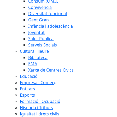
Consum (OMIC)
Convivència
Diversitat funcional
Gent Gran
Infància i adolescència
Joventut
Salut Pública
Serveis Socials
Cultura i lleure
Biblioteca
EMA
Xarxa de Centres Cívics
Educació
Empresa i Comerç
Entitats
Esports
Formació i Ocupació
Hisenda i Tributs
Igualtat i drets civils