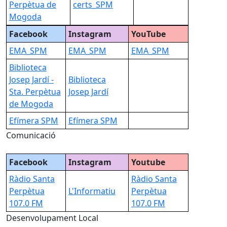
Perpètua de
certs_SPM
Mogoda
Facebook
Instagram
YouTube
EMA
_SPM
EMA
_SPM
EMA
_SPM
Biblioteca
Josep Jardí -
Biblioteca
Sta. Perpètua
Josep Jardí
de Mogoda
Efímera SPM
Efímera SPM
Comunicació
Facebook
Instagram
Youtube
Ràdio Santa
Ràdio Santa
Perpètua
L'Infor
matiu
Perpètua
107.0 FM
107.0 FM
Desenvolupament Local