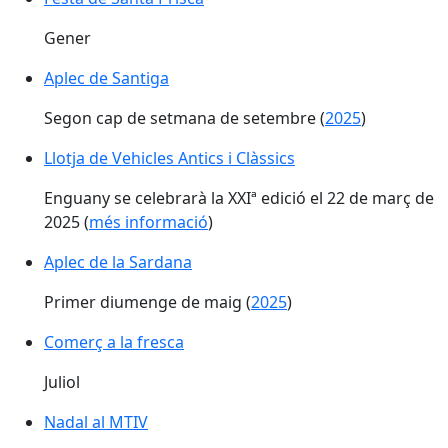
Gener
Aplec de Santiga
Aplec de Santiga
Segon cap de setmana de setembre (
2025
)
Llotja de Vehicles Antics i Clàssics
Enguany se celebrarà la XXIª edició el 22 de març de
2025 (
més informació
)
Aplec de la Sardana
Aplec de la Sardana
Primer diumenge de maig (
2025
)
Comerç a la fresca
Comerç a la fresca
Juliol
Nadal al MTIV
Nadal al MTIV