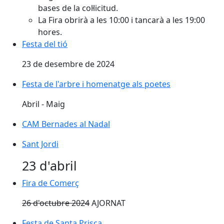
bases de la col·licitud.
La Fira obrirà a les 10:00 i tancarà a les 19:00
hores.
Festa del tió
Festa del tió
23 de desembre de 2024
Festa de l'arbre i homenatge als poetes
Festa de l'arbre i homenatge als poetes
Abril - Maig
CAM Bernades al Nadal
CAM Bernades al Nadal
Sant Jordi
Sant Jordi
23 d'abril
Fira de Comerç
Fira de Comerç
26 d'octubre 2024
AJORNAT
Festa de Santa Prisca
Festa de Santa Prisca