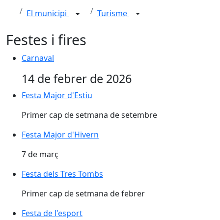
El municipi
Turisme
Festes i fires
Carnaval
Carnaval
14 de febrer de 2026
Festa Major d'Estiu
Festa Major d'Estiu
Primer cap de setmana de setembre
Festa Major d'Hivern
Festa Major d'Hivern
7 de març
Festa dels Tres Tombs
Festa dels Tres Tombs
Primer cap de setmana de febrer
Festa de l'esport
Festa de l'esport