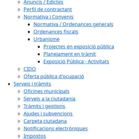
Anuncis / Edictes
Perfil de contractant
Normativa i Convenis
Normativa / Ordenances generals
Ordenances fiscals
Urbanisme
Projectes en exposició pública
Planejament en tràmit
Exposició Pública - Activitats
CIDO
Oferta pública d'ocupació
Serveis i tràmits
Oficines municipals
Serveis a la ciutadania
Tràmits i gestions
Ajudes i subvencions
Carpeta ciutadana
Notificacions electròniques
Impostos