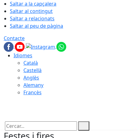
Saltar a la capçalera
Saltar al contingut
Saltar a relacionats
Saltar al peu de pàgina
Contacte
Idiomes
Català
Castellà
Anglès
Alemany
Francès
07.08.2026 | 03:52
Cercar:
Festes i fires