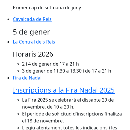
Primer cap de setmana de juny
Cavalcada de Reis
5 de gener
La Central dels Reis
La Central dels Reis
Horaris 2026
2 i 4 de gener de 17 a 21 h
3 de gener de 11.30 a 13.30 i de 17 a 21 h
Fira de Nadal
Fira de Nadal
Inscripcions a la Fira Nadal 2025
La Fira 2025 se celebrarà el dissabte 29 de
novembre, de 10 a 20 h.
El període de sol·licitud d'inscripcions finalitza
el 18 de novembre.
Llegiu atentament totes les indicacions i les