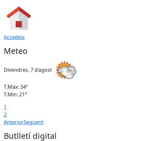
Accedeix
Meteo
Divendres, 7 d’agost
D
T.Màx: 34°
T
T.Min: 21°
T
1
T
2
Anterior
Següent
Butlletí digital