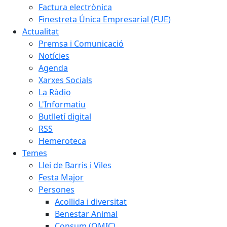
Factura electrònica
Finestreta Única Empresarial (FUE)
Actualitat
Premsa i Comunicació
Notícies
Agenda
Xarxes Socials
La Ràdio
L'Informatiu
Butlletí digital
RSS
Hemeroteca
Temes
Llei de Barris i Viles
Festa Major
Persones
Acollida i diversitat
Benestar Animal
Consum (OMIC)