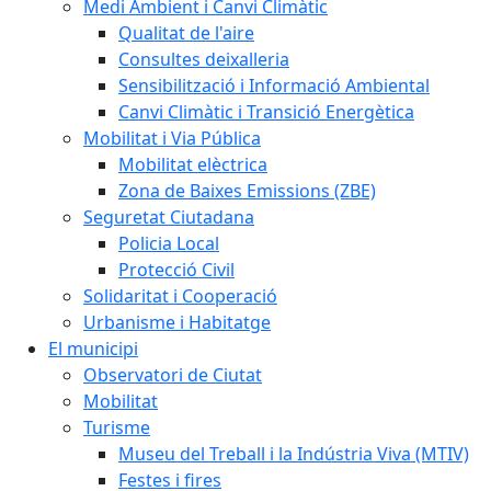
Medi Ambient i Canvi Climàtic
Qualitat de l'aire
Consultes deixalleria
Sensibilització i Informació Ambiental
Canvi Climàtic i Transició Energètica
Mobilitat i Via Pública
Mobilitat elèctrica
Zona de Baixes Emissions (ZBE)
Seguretat Ciutadana
Policia Local
Protecció Civil
Solidaritat i Cooperació
Urbanisme i Habitatge
El municipi
Observatori de Ciutat
Mobilitat
Turisme
Museu del Treball i la Indústria Viva (MTIV)
Festes i fires