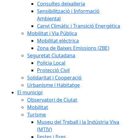
Consultes deixalleria
Sensibilització i Informació
Ambiental
Canvi Climàtic i Transició Energètica
Mobilitat i Via Pública
Mobilitat elèctrica
Zona de Baixes Emissions (ZBE)
Seguretat Ciutadana
Policia Local
Protecció Civil
Solidaritat i Cooperació
Urbanisme i Habitatge
El municipi
Observatori de Ciutat
Mobilitat
Turisme
Museu del Treball i la Indústria Viva
(MTIV)
Festes i fires