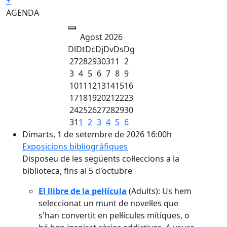
+
AGENDA
Agost 2026
Dl
Dt
Dc
Dj
Dv
Ds
Dg
27
28
29
30
31
1
2
3
4
5
6
7
8
9
10
11
12
13
14
15
16
17
18
19
20
21
22
23
24
25
26
27
28
29
30
31
1
2
3
4
5
6
Dimarts, 1 de setembre de 2026 16:00h
Exposicions bibliogràfiques
Disposeu de les següents col·leccions a la
biblioteca, fins al 5 d'octubre
El llibre de la pel·lícula
(Adults): Us hem
seleccionat un munt de novel·les que
s'han convertit en pel·lícules mítiques, o