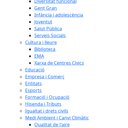
Diversitat funcional
Gent Gran
Infància i adolescència
Joventut
Salut Pública
Serveis Socials
Cultura i lleure
Biblioteca
EMA
Xarxa de Centres Cívics
Educació
Empresa i Comerç
Entitats
Esports
Formació i Ocupació
Hisenda i Tributs
Igualtat i drets civils
Medi Ambient i Canvi Climàtic
Qualitat de l'aire