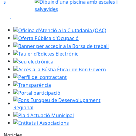
Consulta abonaments i preus
Anterior
Següent
Play
Play
Notícies