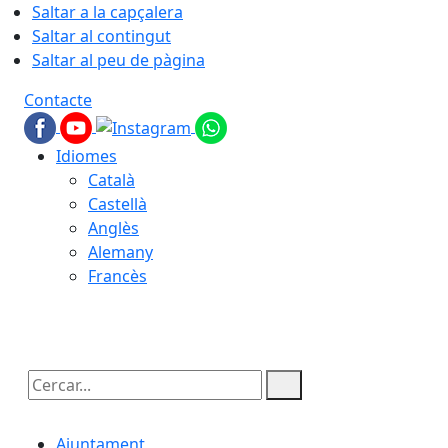
Saltar a la capçalera
Saltar al contingut
Saltar al peu de pàgina
Contacte
Idiomes
Català
Castellà
Anglès
Alemany
Francès
09.08.2026 | 12:32
Cercar:
Ajuntament