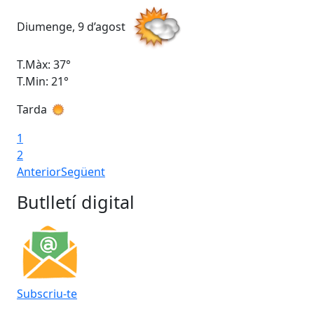
Diumenge, 9 d’agost
Dil
T.Màx: 37°
T.M
T.Min: 21°
T.M
Tarda
Ta
1
2
Anterior
Següent
Butlletí digital
Subscriu-te