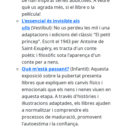
bé han inspirat sèries addictives. A veure
què us agrada més, si el llibre o la
pel·lícula!
L'essencial és invisible als
ulls
(Vestíbul): No us perdeu les mil i una
adaptacions i edicions del clàssic “El petit
príncep”. Escrit el 1943 per Antoine de
Saint-Exupéry, es tracta d'un conte
poètic i filosòfic sota l'aparença d'un
conte per a nens.
Què m'està passant?
(Infantil): Aquesta
exposició sobre la pubertat presenta
llibres que expliquen els canvis físics i
emocionals que els nens i nenes viuen en
aquesta etapa. A través d'històries i
il·lustracions adaptades, els llibres ajuden
a normalitzar i comprendre els
processos de maduració, promovent
l'autoestima i la confiança.