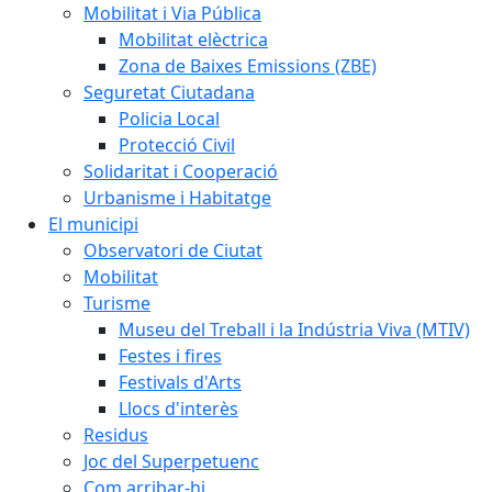
Mobilitat i Via Pública
Mobilitat elèctrica
Zona de Baixes Emissions (ZBE)
Seguretat Ciutadana
Policia Local
Protecció Civil
Solidaritat i Cooperació
Urbanisme i Habitatge
El municipi
Observatori de Ciutat
Mobilitat
Turisme
Museu del Treball i la Indústria Viva (MTIV)
Festes i fires
Festivals d'Arts
Llocs d'interès
Residus
Joc del Superpetuenc
Com arribar-hi