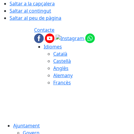
Saltar a la capçalera
Saltar al contingut
Saltar al peu de pàgina
Contacte
Idiomes
Català
Castellà
Anglès
Alemany
Francès
07.08.2026 | 05:13
Ajuntament
Govern