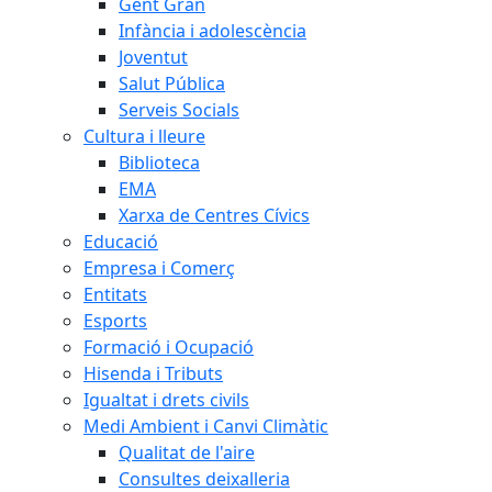
Gent Gran
Infància i adolescència
Joventut
Salut Pública
Serveis Socials
Cultura i lleure
Biblioteca
EMA
Xarxa de Centres Cívics
Educació
Empresa i Comerç
Entitats
Esports
Formació i Ocupació
Hisenda i Tributs
Igualtat i drets civils
Medi Ambient i Canvi Climàtic
Qualitat de l'aire
Consultes deixalleria