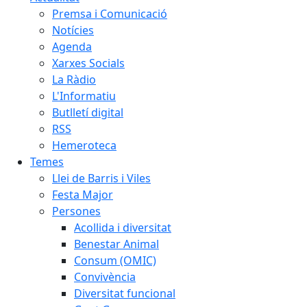
Premsa i Comunicació
Notícies
Agenda
Xarxes Socials
La Ràdio
L'Informatiu
Butlletí digital
RSS
Hemeroteca
Temes
Llei de Barris i Viles
Festa Major
Persones
Acollida i diversitat
Benestar Animal
Consum (OMIC)
Convivència
Diversitat funcional