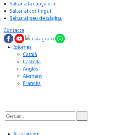
Saltar a la capçalera
Saltar al contingut
Saltar al peu de pàgina
Contacte
Idiomes
Català
Castellà
Anglès
Alemany
Francès
08.08.2026 | 17:18
Cercar:
Ajuntament