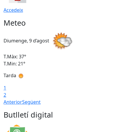
Accedeix
Meteo
Diumenge, 9 d’agost
D
T.Màx: 37°
T
T.Min: 21°
T
Tarda
T
1
2
Anterior
Següent
Butlletí digital