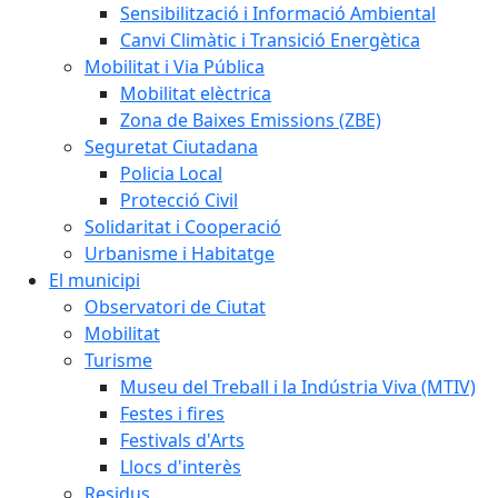
Sensibilització i Informació Ambiental
Canvi Climàtic i Transició Energètica
Mobilitat i Via Pública
Mobilitat elèctrica
Zona de Baixes Emissions (ZBE)
Seguretat Ciutadana
Policia Local
Protecció Civil
Solidaritat i Cooperació
Urbanisme i Habitatge
El municipi
Observatori de Ciutat
Mobilitat
Turisme
Museu del Treball i la Indústria Viva (MTIV)
Festes i fires
Festivals d'Arts
Llocs d'interès
Residus