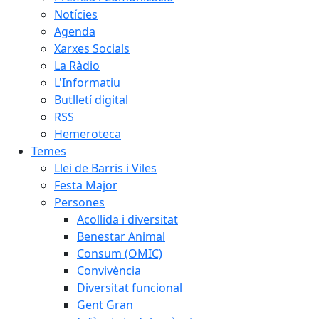
Notícies
Agenda
Xarxes Socials
La Ràdio
L'Informatiu
Butlletí digital
RSS
Hemeroteca
Temes
Llei de Barris i Viles
Festa Major
Persones
Acollida i diversitat
Benestar Animal
Consum (OMIC)
Convivència
Diversitat funcional
Gent Gran