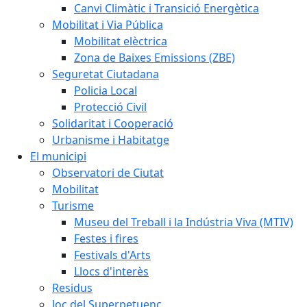
Canvi Climàtic i Transició Energètica
Mobilitat i Via Pública
Mobilitat elèctrica
Zona de Baixes Emissions (ZBE)
Seguretat Ciutadana
Policia Local
Protecció Civil
Solidaritat i Cooperació
Urbanisme i Habitatge
El municipi
Observatori de Ciutat
Mobilitat
Turisme
Museu del Treball i la Indústria Viva (MTIV)
Festes i fires
Festivals d'Arts
Llocs d'interès
Residus
Joc del Superpetuenc