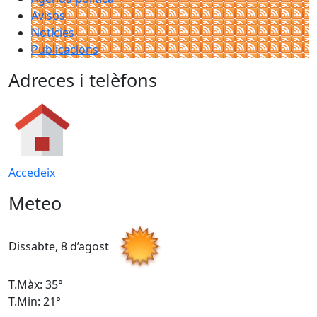
Avisos
Notícies
Publicacions
Adreces i telèfons
Accedeix
Meteo
Dissabte, 8 d’agost
D
T.Màx: 35°
T
T.Min: 21°
T