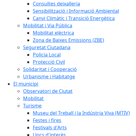
Consultes deixalleria
Sensibilització i Informació Ambiental
Canvi Climàtic i Transició Energètica
Mobilitat i Via Pública
Mobilitat elèctrica
Zona de Baixes Emissions (ZBE)
Seguretat Ciutadana
Policia Local
Protecció Civil
Solidaritat i Cooperació
Urbanisme i Habitatge
El municipi
Observatori de Ciutat
Mobilitat
Turisme
Museu del Treball i la Indústria Viva (MTIV)
Festes i fires
Festivals d'Arts
Llocs d'interès