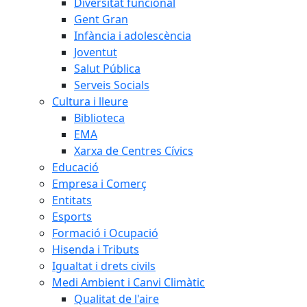
Diversitat funcional
Gent Gran
Infància i adolescència
Joventut
Salut Pública
Serveis Socials
Cultura i lleure
Biblioteca
EMA
Xarxa de Centres Cívics
Educació
Empresa i Comerç
Entitats
Esports
Formació i Ocupació
Hisenda i Tributs
Igualtat i drets civils
Medi Ambient i Canvi Climàtic
Qualitat de l'aire