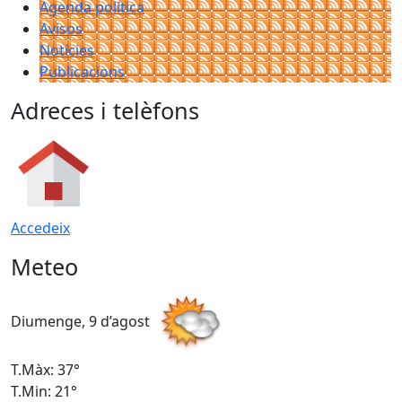
Agenda política
Avisos
Notícies
Publicacions
Adreces i telèfons
Accedeix
Meteo
Diumenge, 9 d’agost
D
T.Màx: 37°
T
T.Min: 21°
T