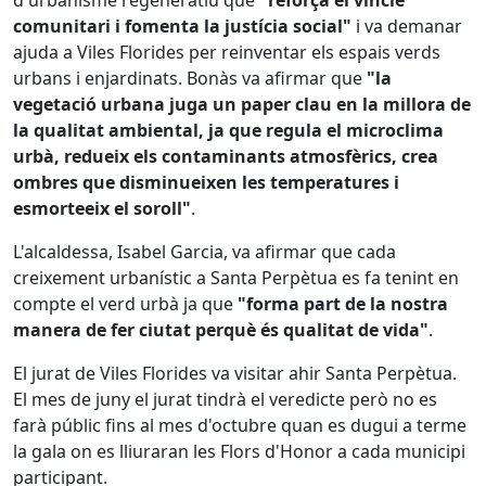
d'urbanisme regeneratiu que
"reforça el vincle
comunitari i fomenta la justícia social"
i va demanar
ajuda a Viles Florides per reinventar els espais verds
urbans i enjardinats. Bonàs va afirmar que
"la
vegetació urbana juga un paper clau en la millora de
la qualitat ambiental, ja que regula el microclima
urbà, redueix els contaminants atmosfèrics, crea
ombres que disminueixen les temperatures i
esmorteeix el soroll"
.
L'alcaldessa, Isabel Garcia, va afirmar que cada
creixement urbanístic a Santa Perpètua es fa tenint en
compte el verd urbà ja que
"forma part de la nostra
manera de fer ciutat perquè és qualitat de vida"
.
El jurat de Viles Florides va visitar ahir Santa Perpètua.
El mes de juny el jurat tindrà el veredicte però no es
farà públic fins al mes d'octubre quan es dugui a terme
la gala on es lliuraran les Flors d'Honor a cada municipi
participant.