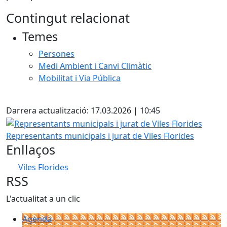
Contingut relacionat
Temes
Persones
Medi Ambient i Canvi Climàtic
Mobilitat i Via Pública
Facebook
Darrera actualització: 17.03.2026 | 10:45
Representants municipals i jurat de Viles Florides
Representants municipals i jurat de Viles Florides
Enllaços
Viles Florides
RSS
L'actualitat a un clic
Agenda