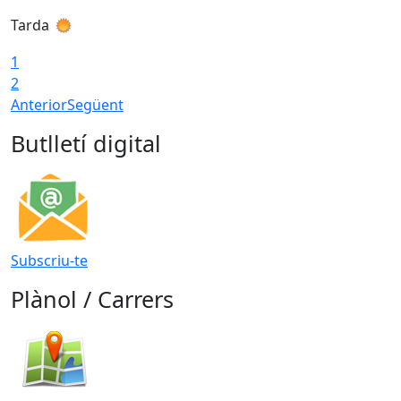
Tarda
T
1
2
Anterior
Següent
Butlletí digital
Subscriu-te
Plànol / Carrers