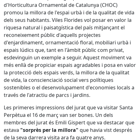
d'Horticultura Ornamental de Catalunya (CHOC)
promou la millora de l'espai urbà i de la qualitat de vida
dels seus habitants. Viles Florides vol posar en valor la
riquesa natural i paisatgística del país mitjançant el
reconeixement públic d'aquells projectes
d'enjardinament, ornamentació floral, mobiliari urbà i
espais lúdics que, tant en l'àmbit públic com privat,
esdevinguin un exemple a seguir. Aquest moviment va
més enllà de propiciar espais agradables i posa en valor
la protecció dels espais verds, la millora de la qualitat
de vida, la conscienciació social vers polítiques
sostenibles o el desenvolupament d'economies locals a
través de l'atractiu de parcs i jardins.
Les primeres impressions del jurat que va visitar Santa
Perpètua el 16 de març van ser bones. Un dels
membres del jurat és Emili Gispert que va destacar que
estava
"sorprès per la millora"
que havia vist després
de la seva darrera visita ara fa quatre anys.