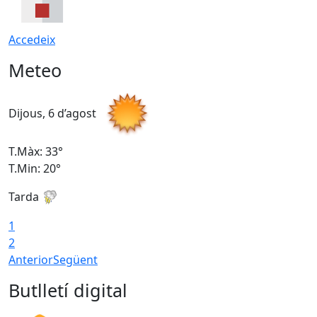
Accedeix
Meteo
Dijous, 6 d’agost
D
T.Màx: 33°
T
T.Min: 20°
T
Tarda
1
2
Anterior
Següent
Butlletí digital