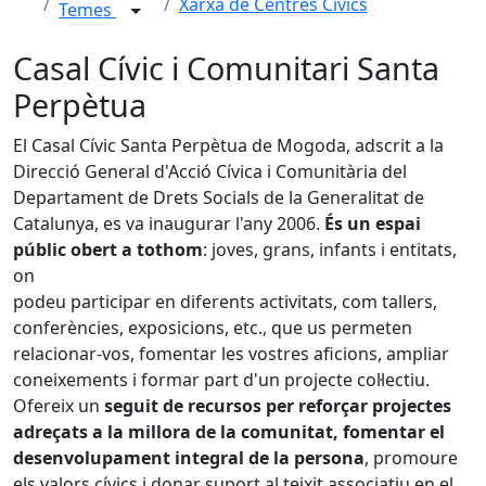
Xarxa de Centres Cívics
Temes
Casal Cívic i Comunitari Santa
Perpètua
El Casal Cívic Santa Perpètua de Mogoda, adscrit a la
Direcció General d'Acció Cívica i Comunitària del
Departament de Drets Socials de la Generalitat de
Catalunya, es va inaugurar l'any 2006.
És un espai
públic obert a tothom
: joves, grans, infants i entitats,
on
podeu participar en diferents activitats, com tallers,
conferències, exposicions, etc., que us permeten
relacionar-vos, fomentar les vostres aficions, ampliar
coneixements i formar part d'un projecte col·lectiu.
Ofereix un
seguit de recursos per reforçar projectes
adreçats a la millora de la comunitat, fomentar el
desenvolupament integral de la persona
, promoure
els valors cívics i donar suport al teixit associatiu en el