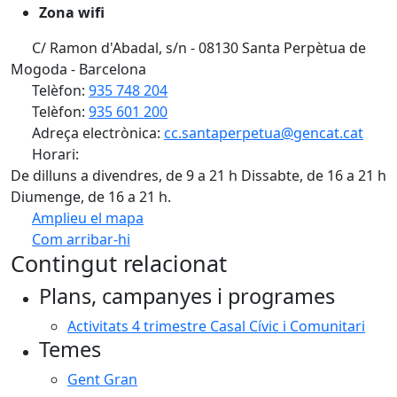
Zona wifi
C/ Ramon d'Abadal, s/n - 08130 Santa Perpètua de
Mogoda - Barcelona
Telèfon:
935 748 204
Telèfon:
935 601 200
Adreça electrònica:
cc.santaperpetua@gencat.cat
Horari:
De dilluns a divendres, de 9 a 21 h Dissabte, de 16 a 21 h
Diumenge, de 16 a 21 h.
Amplieu el mapa
Com arribar-hi
Leaflet
| ©
OpenStreetMap
contributors
Contingut relacionat
+
Plans, campanyes i programes
−
Activitats 4 trimestre Casal Cívic i Comunitari
Temes
Gent Gran