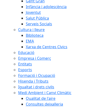
Gent Gran
Infància i adolescència
Joventut
Salut Pública
Serveis Socials
Cultura i lleure
Biblioteca
EMA
Xarxa de Centres Cívics
Educació
Empresa i Comerç
Entitats
Esports
Formació i Ocupació
Hisenda i Tributs
Igualtat i drets civils
Medi Ambient i Canvi Climàtic
Qualitat de l'aire
Consultes deixalleria