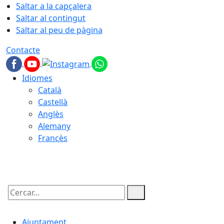
Saltar a la capçalera
Saltar al contingut
Saltar al peu de pàgina
Contacte
Idiomes
Català
Castellà
Anglès
Alemany
Francès
07.08.2026 | 05:56
Cercar:
Ajuntament