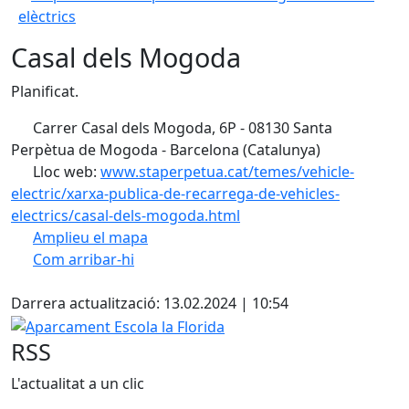
elèctrics
Casal dels Mogoda
Planificat.
Carrer Casal dels Mogoda, 6P - 08130 Santa
Perpètua de Mogoda - Barcelona (Catalunya)
Lloc web:
www.staperpetua.cat/temes/vehicle-
electric/xarxa-publica-de-recarrega-de-vehicles-
electrics/casal-dels-mogoda.html
Amplieu el mapa
Com arribar-hi
Leaflet
| ©
OpenStreetMap
contributors
Facebook
+
Darrera actualització: 13.02.2024 | 10:54
−
Aparcament Escola la Florida
RSS
L'actualitat a un clic