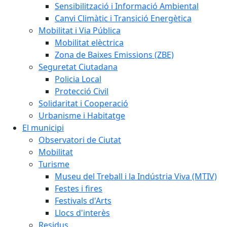
Sensibilització i Informació Ambiental
Canvi Climàtic i Transició Energètica
Mobilitat i Via Pública
Mobilitat elèctrica
Zona de Baixes Emissions (ZBE)
Seguretat Ciutadana
Policia Local
Protecció Civil
Solidaritat i Cooperació
Urbanisme i Habitatge
El municipi
Observatori de Ciutat
Mobilitat
Turisme
Museu del Treball i la Indústria Viva (MTIV)
Festes i fires
Festivals d'Arts
Llocs d'interès
Residus