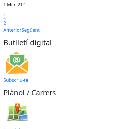
T.Min: 21°
T
1
T
2
Anterior
Següent
Butlletí digital
Subscriu-te
Plànol / Carrers