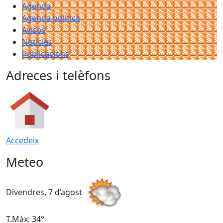
Agenda
Agenda política
Avisos
Notícies
Publicacions
Adreces i telèfons
Accedeix
Meteo
Divendres, 7 d’agost
D
T.Màx: 34°
T