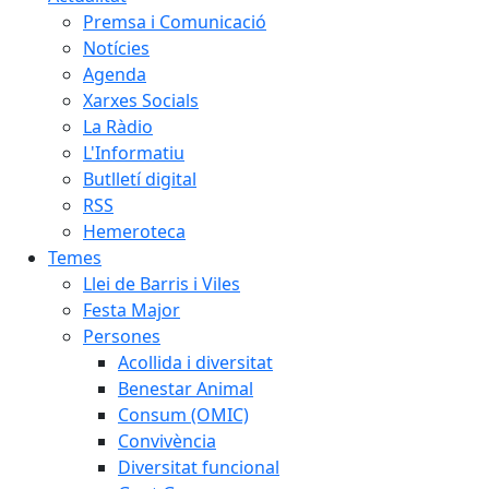
Premsa i Comunicació
Notícies
Agenda
Xarxes Socials
La Ràdio
L'Informatiu
Butlletí digital
RSS
Hemeroteca
Temes
Llei de Barris i Viles
Festa Major
Persones
Acollida i diversitat
Benestar Animal
Consum (OMIC)
Convivència
Diversitat funcional