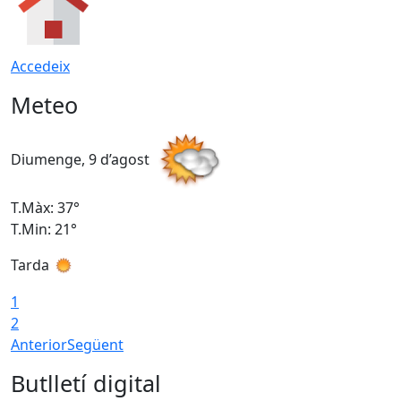
Accedeix
Meteo
Diumenge, 9 d’agost
D
T.Màx: 37°
T
T.Min: 21°
T
Tarda
T
1
2
Anterior
Següent
Butlletí digital