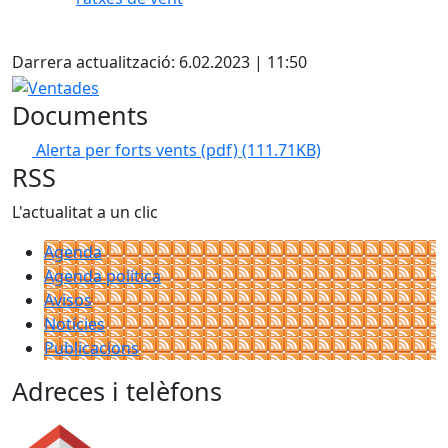
Facebook
Darrera actualització: 6.02.2023 | 11:50
Ventades
Documents
Alerta per forts vents (pdf)
(111.71KB)
RSS
L'actualitat a un clic
Agenda
Agenda política
Avisos
Notícies
Publicacions
Adreces i telèfons