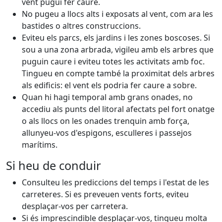
vent pugui fer caure.
No pugeu a llocs alts i exposats al vent, com ara les
bastides o altres construccions.
Eviteu els parcs, els jardins i les zones boscoses. Si
sou a una zona arbrada, vigileu amb els arbres que
puguin caure i eviteu totes les activitats amb foc.
Tingueu en compte també la proximitat dels arbres
als edificis: el vent els podria fer caure a sobre.
Quan hi hagi temporal amb grans onades, no
accediu als punts del litoral afectats pel fort onatge
o als llocs on les onades trenquin amb força,
allunyeu-vos d'espigons, esculleres i passejos
marítims.
Si heu de conduir
Consulteu les prediccions del temps i l'estat de les
carreteres. Si es preveuen vents forts, eviteu
desplaçar-vos per carretera.
Si és imprescindible desplaçar-vos, tingueu molta