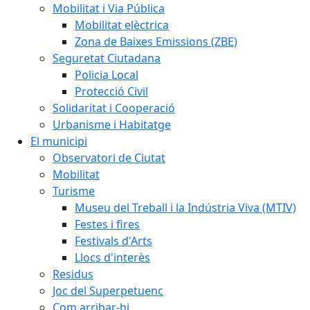
Mobilitat i Via Pública
Mobilitat elèctrica
Zona de Baixes Emissions (ZBE)
Seguretat Ciutadana
Policia Local
Protecció Civil
Solidaritat i Cooperació
Urbanisme i Habitatge
El municipi
Observatori de Ciutat
Mobilitat
Turisme
Museu del Treball i la Indústria Viva (MTIV)
Festes i fires
Festivals d'Arts
Llocs d'interès
Residus
Joc del Superpetuenc
Com arribar-hi