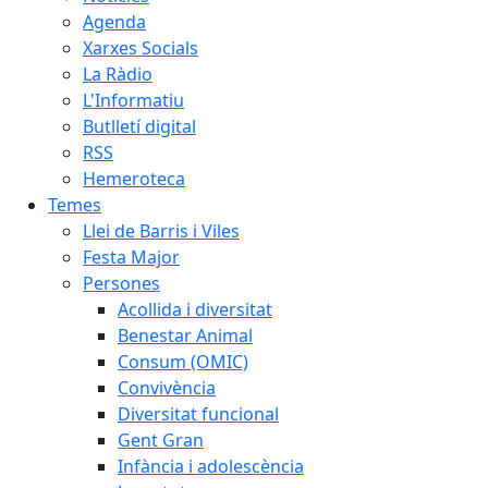
Agenda
Xarxes Socials
La Ràdio
L'Informatiu
Butlletí digital
RSS
Hemeroteca
Temes
Llei de Barris i Viles
Festa Major
Persones
Acollida i diversitat
Benestar Animal
Consum (OMIC)
Convivència
Diversitat funcional
Gent Gran
Infància i adolescència