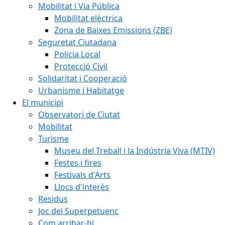
Mobilitat i Via Pública
Mobilitat elèctrica
Zona de Baixes Emissions (ZBE)
Seguretat Ciutadana
Policia Local
Protecció Civil
Solidaritat i Cooperació
Urbanisme i Habitatge
El municipi
Observatori de Ciutat
Mobilitat
Turisme
Museu del Treball i la Indústria Viva (MTIV)
Festes i fires
Festivals d'Arts
Llocs d'interès
Residus
Joc del Superpetuenc
Com arribar-hi