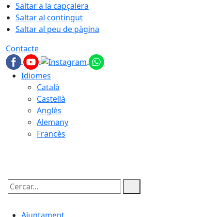
Saltar a la capçalera
Saltar al contingut
Saltar al peu de pàgina
Contacte
Idiomes
Català
Castellà
Anglès
Alemany
Francès
08.08.2026 | 07:39
Cercar:
Ajuntament