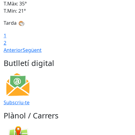
T.Màx: 35°
T
T.Min: 21°
T
Tarda
1
2
Anterior
Següent
Butlletí digital
Subscriu-te
Plànol / Carrers