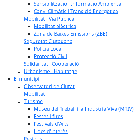
Sensibilització i Informació Ambiental
Canvi Climàtic i Transició Energètica
Mobilitat i Via Pública
Mobilitat elèctrica
Zona de Baixes Emissions (ZBE)
Seguretat Ciutadana
Policia Local
Protecció Civil
Solidaritat i Cooperació
Urbanisme i Habitatge
El municipi
Observatori de Ciutat
Mobilitat
Turisme
Museu del Treball i la Indústria Viva (MTIV)
Festes i fires
Festivals d'Arts
Llocs d'interès
Residus