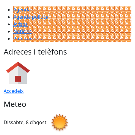
Agenda
Agenda política
Avisos
Notícies
Publicacions
Adreces i telèfons
Accedeix
Meteo
Dissabte, 8 d’agost
D