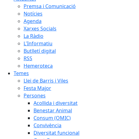
Premsa i Comunicació
Notícies
Agenda
Xarxes Socials
La Ràdio
L'Informatiu
Butlletí digital
RSS
Hemeroteca
Temes
Llei de Barris i Viles
Festa Major
Persones
Acollida i diversitat
Benestar Animal
Consum (OMIC)
Convivència
Diversitat funcional