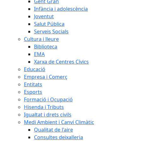
Gent Gran
Infància i adolescència
Joventut
Salut Pública
Serveis Socials
Cultura i lleure
Biblioteca
EMA
Xarxa de Centres Cívics
Educació
Empresa i Comerç
Entitats
Esports
Formació i Ocupació
Hisenda i Tributs
Igualtat i drets civils
Medi Ambient i Canvi Climàtic
Qualitat de l'aire
Consultes deixalleria