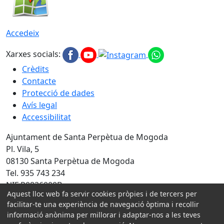
Accedeix
Xarxes socials:
Crèdits
Contacte
Protecció de dades
Avís legal
Accessibilitat
Ajuntament de Santa Perpètua de Mogoda
Pl. Vila, 5
08130 Santa Perpètua de Mogoda
Tel. 935 743 234
NIF P0826000B
Aquest lloc web fa servir cookies pròpies i de tercers per
Amb la col·laboració de:
facilitar-te una experiència de navegació òptima i recollir
informació anònima per millorar i adaptar-nos a les teves