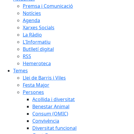
Premsa i Comunicació
Notícies
Agenda
Xarxes Socials
La Ràdio
L'Informatiu
Butlletí digital
RSS
Hemeroteca
Temes
Llei de Barris i Viles
Festa Major
Persones
Acollida i diversitat
Benestar Animal
Consum (OMIC)
Convivència
Diversitat funcional