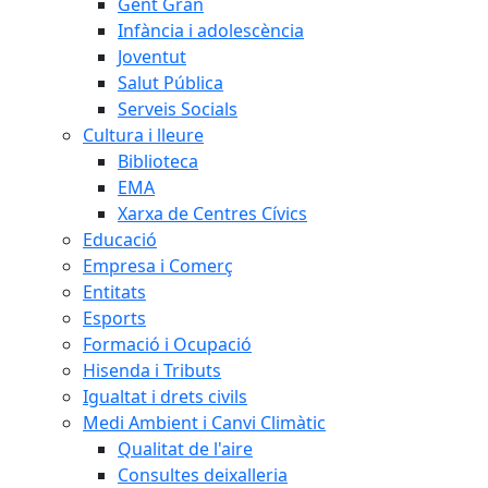
Gent Gran
Infància i adolescència
Joventut
Salut Pública
Serveis Socials
Cultura i lleure
Biblioteca
EMA
Xarxa de Centres Cívics
Educació
Empresa i Comerç
Entitats
Esports
Formació i Ocupació
Hisenda i Tributs
Igualtat i drets civils
Medi Ambient i Canvi Climàtic
Qualitat de l'aire
Consultes deixalleria