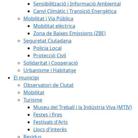
Sensibilització i Informació Ambiental
Canvi Climàtic i Transició Energètica
Mobilitat i Via Pública
Mobilitat elèctrica
Zona de Baixes Emissions (ZBE)
Seguretat Ciutadana
Policia Local
Protecció Civil
Solidaritat i Cooperació
Urbanisme i Habitatge
El municipi
Observatori de Ciutat
Mobilitat
Turisme
Museu del Treball i la Indústria Viva (MTIV)
Festes i fires
Festivals d'Arts
Llocs d'interès
Residus