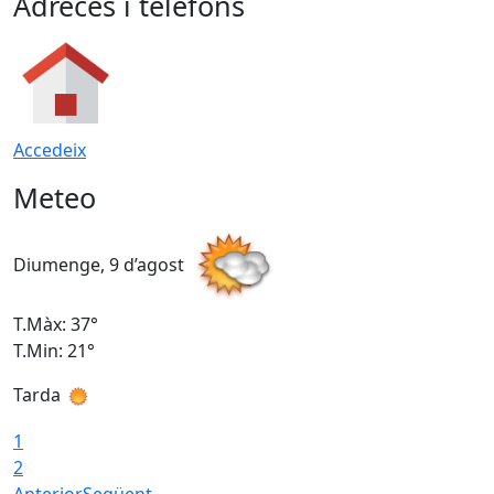
Adreces i telèfons
Accedeix
Meteo
Diumenge, 9 d’agost
D
T.Màx: 37°
T
T.Min: 21°
T
Tarda
T
1
2
Anterior
Següent