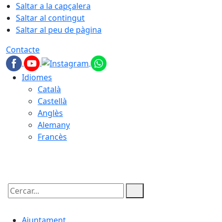
Saltar a la capçalera
Saltar al contingut
Saltar al peu de pàgina
Contacte
Idiomes
Català
Castellà
Anglès
Alemany
Francès
09.08.2026 | 10:20
Cercar:
Ajuntament