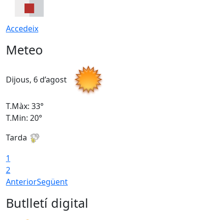
Accedeix
Meteo
Dijous, 6 d’agost
D
T.Màx: 33°
T
T.Min: 20°
T
Tarda
1
2
Anterior
Següent
Butlletí digital