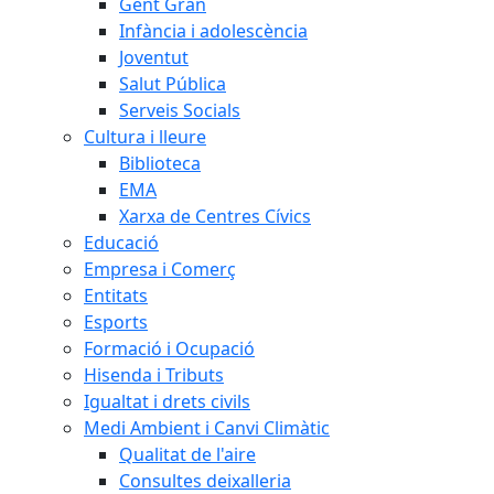
Gent Gran
Infància i adolescència
Joventut
Salut Pública
Serveis Socials
Cultura i lleure
Biblioteca
EMA
Xarxa de Centres Cívics
Educació
Empresa i Comerç
Entitats
Esports
Formació i Ocupació
Hisenda i Tributs
Igualtat i drets civils
Medi Ambient i Canvi Climàtic
Qualitat de l'aire
Consultes deixalleria