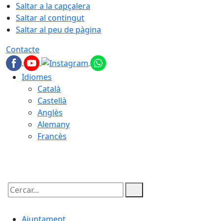
Saltar a la capçalera
Saltar al contingut
Saltar al peu de pàgina
Contacte
Idiomes
Català
Castellà
Anglès
Alemany
Francès
06.08.2026 | 02:57
Cercar:
Ajuntament