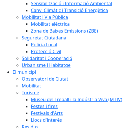
Sensibilització i Informació Ambiental
Canvi Climàtic i Transició Energètica
Mobilitat i Via Pública
Mobilitat elèctrica
Zona de Baixes Emissions (ZBE)
Seguretat Ciutadana
Policia Local
Protecció Civil
Solidaritat i Cooperació
Urbanisme i Habitatge
El municipi
Observatori de Ciutat
Mobilitat
Turisme
Museu del Treball i la Indústria Viva (MTIV)
Festes i fires
Festivals d'Arts
Llocs d'interès
Residus