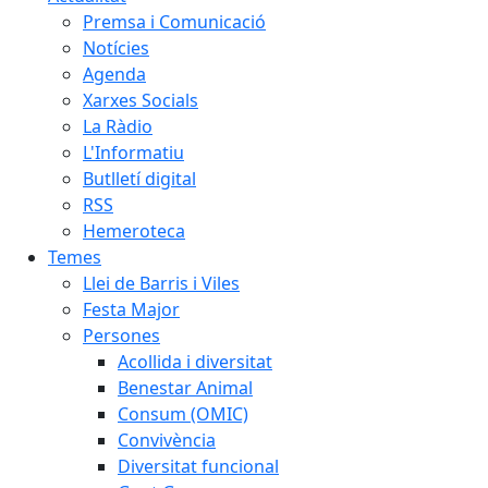
Premsa i Comunicació
Notícies
Agenda
Xarxes Socials
La Ràdio
L'Informatiu
Butlletí digital
RSS
Hemeroteca
Temes
Llei de Barris i Viles
Festa Major
Persones
Acollida i diversitat
Benestar Animal
Consum (OMIC)
Convivència
Diversitat funcional