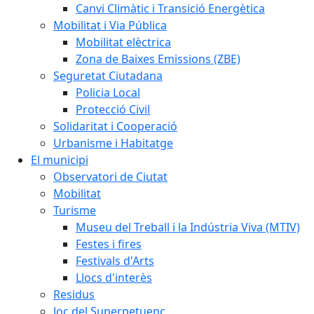
Canvi Climàtic i Transició Energètica
Mobilitat i Via Pública
Mobilitat elèctrica
Zona de Baixes Emissions (ZBE)
Seguretat Ciutadana
Policia Local
Protecció Civil
Solidaritat i Cooperació
Urbanisme i Habitatge
El municipi
Observatori de Ciutat
Mobilitat
Turisme
Museu del Treball i la Indústria Viva (MTIV)
Festes i fires
Festivals d'Arts
Llocs d'interès
Residus
Joc del Superpetuenc