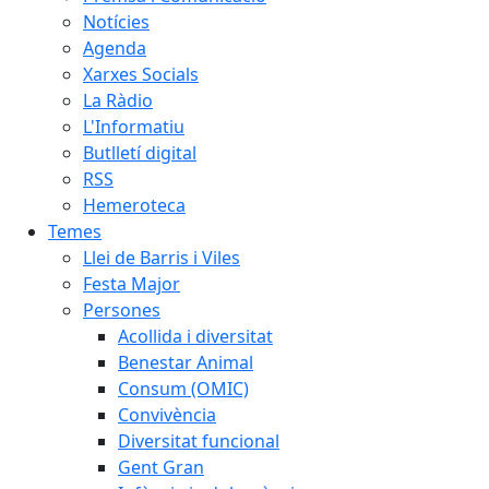
Notícies
Agenda
Xarxes Socials
La Ràdio
L'Informatiu
Butlletí digital
RSS
Hemeroteca
Temes
Llei de Barris i Viles
Festa Major
Persones
Acollida i diversitat
Benestar Animal
Consum (OMIC)
Convivència
Diversitat funcional
Gent Gran