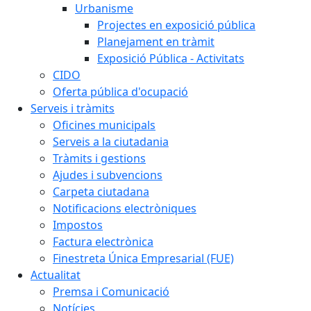
Urbanisme
Projectes en exposició pública
Planejament en tràmit
Exposició Pública - Activitats
CIDO
Oferta pública d'ocupació
Serveis i tràmits
Oficines municipals
Serveis a la ciutadania
Tràmits i gestions
Ajudes i subvencions
Carpeta ciutadana
Notificacions electròniques
Impostos
Factura electrònica
Finestreta Única Empresarial (FUE)
Actualitat
Premsa i Comunicació
Notícies