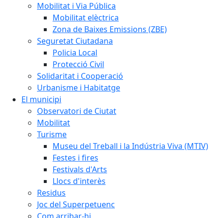
Mobilitat i Via Pública
Mobilitat elèctrica
Zona de Baixes Emissions (ZBE)
Seguretat Ciutadana
Policia Local
Protecció Civil
Solidaritat i Cooperació
Urbanisme i Habitatge
El municipi
Observatori de Ciutat
Mobilitat
Turisme
Museu del Treball i la Indústria Viva (MTIV)
Festes i fires
Festivals d'Arts
Llocs d'interès
Residus
Joc del Superpetuenc
Com arribar-hi