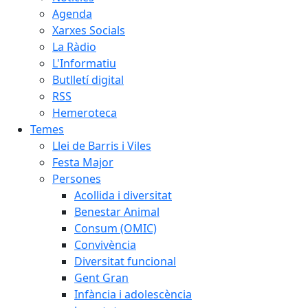
Agenda
Xarxes Socials
La Ràdio
L'Informatiu
Butlletí digital
RSS
Hemeroteca
Temes
Llei de Barris i Viles
Festa Major
Persones
Acollida i diversitat
Benestar Animal
Consum (OMIC)
Convivència
Diversitat funcional
Gent Gran
Infància i adolescència