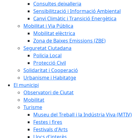
Consultes deixalleria
Sensibilització i Informació Ambiental
Canvi Climàtic i Transició Energètica
Mobilitat i Via Pública
Mobilitat elèctrica
Zona de Baixes Emissions (ZBE)
Seguretat Ciutadana
Policia Local
Protecció Civil
Solidaritat i Cooperació
Urbanisme i Habitatge
El municipi
Observatori de Ciutat
Mobilitat
Turisme
Museu del Treball i la Indústria Viva (MTIV)
Festes i fires
Festivals d'Arts
Llocs d'interès