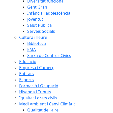
Diversitat funcional
Gent Gran
Infància i adolescència
Joventut
Salut Pública
Serveis Socials
Cultura i lleure
Biblioteca
EMA
Xarxa de Centres Cívics
Educació
Empresa i Comerç
Entitats
Esports
Formació i Ocupació
Hisenda i Tributs
Igualtat i drets civils
Medi Ambient i Canvi Climàtic
Qualitat de l'aire