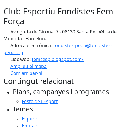
Club Esportiu Fondistes Fem
Força
Avinguda de Girona, 7 - 08130 Santa Perpètua de
Mogoda - Barcelona
Adreça electrònica:
fondistes-pepa@fondistes-
pepa.org
Lloc web:
femcesp.blogspot.com/
Amplieu el mapa
Com arribar-hi
Leaflet
| ©
OpenStreetMap
contributors
Contingut relacionat
+
Plans, campanyes i programes
−
Festa de l'Esport
Temes
Esports
Entitats