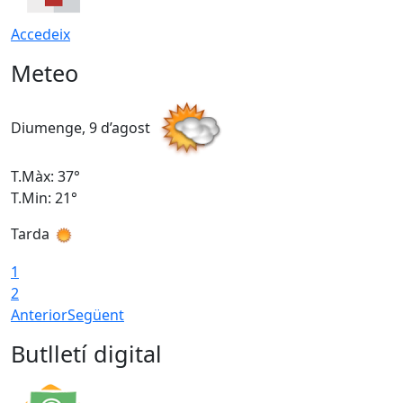
Accedeix
Meteo
Diumenge, 9 d’agost
D
T.Màx: 37°
T
T.Min: 21°
T
Tarda
T
1
2
Anterior
Següent
Butlletí digital