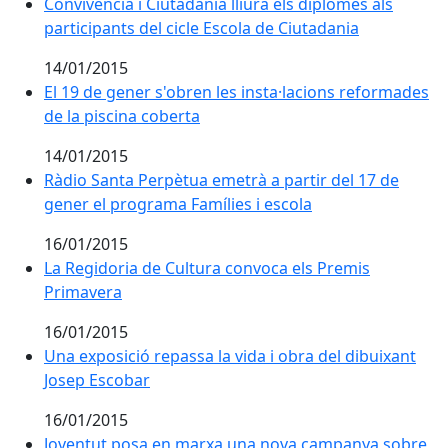
Convivència i Ciutadania lliura els diplomes als partic
Convivència i Ciutadania lliura els diplomes als
participants del cicle Escola de Ciutadania
14/01/2015
El 19 de gener s'obren les insta·lacions reformades de
El 19 de gener s'obren les insta·lacions reformades
de la piscina coberta
14/01/2015
Ràdio Santa Perpètua emetrà a partir del 17 de gener
Ràdio Santa Perpètua emetrà a partir del 17 de
gener el programa Famílies i escola
16/01/2015
La Regidoria de Cultura convoca els Premis Primaver
La Regidoria de Cultura convoca els Premis
Primavera
16/01/2015
Una exposició repassa la vida i obra del dibuixant Jo
Una exposició repassa la vida i obra del dibuixant
Josep Escobar
16/01/2015
Joventut posa en marxa una nova campanya sobre igu
Joventut posa en marxa una nova campanya sobre