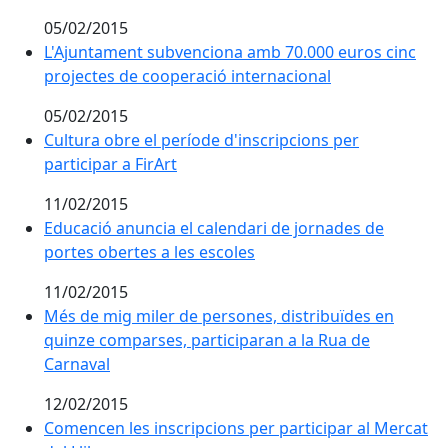
05/02/2015
L'Ajuntament subvenciona amb 70.000 euros cinc proj
L'Ajuntament subvenciona amb 70.000 euros cinc
projectes de cooperació internacional
05/02/2015
Cultura obre el període d'inscripcions per participar a
Cultura obre el període d'inscripcions per
participar a FirArt
11/02/2015
Educació anuncia el calendari de jornades de portes o
Educació anuncia el calendari de jornades de
portes obertes a les escoles
11/02/2015
Més de mig miler de persones, distribuïdes en quinze
Més de mig miler de persones, distribuïdes en
quinze comparses, participaran a la Rua de
Carnaval
12/02/2015
Comencen les inscripcions per participar al Mercat del
Comencen les inscripcions per participar al Mercat