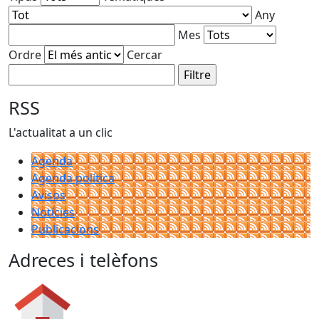
Any
Mes
Ordre
Cercar
RSS
L'actualitat a un clic
Agenda
Agenda política
Avisos
Notícies
Publicacions
Adreces i telèfons