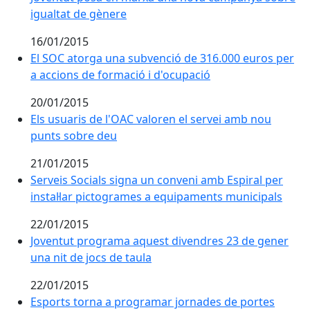
igualtat de gènere
16/01/2015
El SOC atorga una subvenció de 316.000 euros per a a
El SOC atorga una subvenció de 316.000 euros per
a accions de formació i d'ocupació
20/01/2015
Els usuaris de l'OAC valoren el servei amb nou punts
Els usuaris de l'OAC valoren el servei amb nou
punts sobre deu
21/01/2015
Serveis Socials signa un conveni amb Espiral per inst
Serveis Socials signa un conveni amb Espiral per
instal·lar pictogrames a equipaments municipals
22/01/2015
Joventut programa aquest divendres 23 de gener una n
Joventut programa aquest divendres 23 de gener
una nit de jocs de taula
22/01/2015
Esports torna a programar jornades de portes oberte
Esports torna a programar jornades de portes