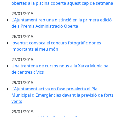
obertes a la piscina coberta aquest cap de setmana
23/01/2015
L'Ajuntament rep una distinció en la primera edició 
L'Ajuntament rep una distinció en la primera edició
dels Premis Administració Oberta
26/01/2015
Joventut convoca el concurs fotogràfic dones impor
Joventut convoca el concurs fotogràfic dones
importants al meu món
27/01/2015
Una trentena de cursos nous a la Xarxa Municipal de c
Una trentena de cursos nous a la Xarxa Municipal
de centres cívics
29/01/2015
L'Ajuntament activa en fase pre-alerta el Pla Municipa
L'Ajuntament activa en fase pre-alerta el Pla
Municipal d'Emergències davant la previsió de forts
vents
29/01/2015