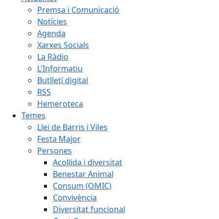
Premsa i Comunicació
Notícies
Agenda
Xarxes Socials
La Ràdio
L'Informatiu
Butlletí digital
RSS
Hemeroteca
Temes
Llei de Barris i Viles
Festa Major
Persones
Acollida i diversitat
Benestar Animal
Consum (OMIC)
Convivència
Diversitat funcional