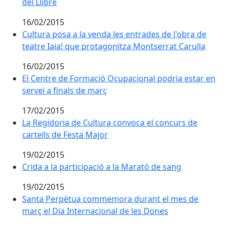
del Llibre
16/02/2015
Cultura posa a la venda les entrades de l'obra de tea
Cultura posa a la venda les entrades de l'obra de
teatre Iaia! que protagonitza Montserrat Carulla
16/02/2015
El Centre de Formació Ocupacional podria estar en se
El Centre de Formació Ocupacional podria estar en
servei a finals de març
17/02/2015
La Regidoria de Cultura convoca el concurs de cartell
La Regidoria de Cultura convoca el concurs de
cartells de Festa Major
19/02/2015
Crida a la participació a la Marató de sang
Crida a la participació a la Marató de sang
19/02/2015
Santa Perpètua commemora durant el mes de març el 
Santa Perpètua commemora durant el mes de
març el Dia Internacional de les Dones