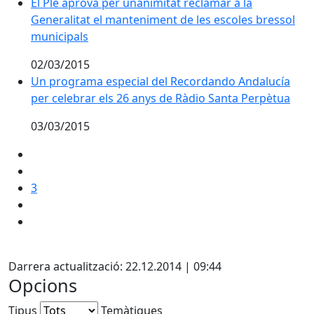
El Ple aprova per unanimitat reclamar a la Generalita
El Ple aprova per unanimitat reclamar a la
Generalitat el manteniment de les escoles bressol
municipals
02/03/2015
Un programa especial del Recordando Andalucía per c
Un programa especial del Recordando Andalucía
per celebrar els 26 anys de Ràdio Santa Perpètua
03/03/2015
3
Facebook
Darrera actualització: 22.12.2014 | 09:44
Opcions
Tipus
Temàtiques