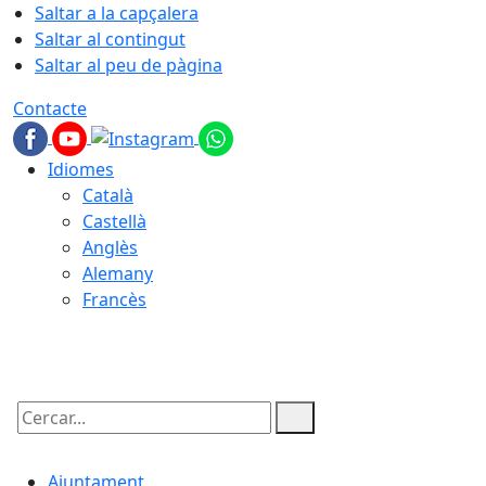
Saltar a la capçalera
Saltar al contingut
Saltar al peu de pàgina
Contacte
Idiomes
Català
Castellà
Anglès
Alemany
Francès
09.08.2026 | 01:16
Cercar:
Ajuntament