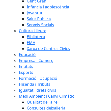
Gent Gran
Infància i adolescència
Joventut
Salut Pública
Serveis Socials
Cultura i lleure
Biblioteca
EMA
Xarxa de Centres Cívics
Educació
Empresa i Comerç
Entitats
Esports
Formació i Ocupació
Hisenda i Tributs
Igualtat i drets civils
Medi Ambient i Canvi Climàtic
Qualitat de l'aire
Consultes deixalleria