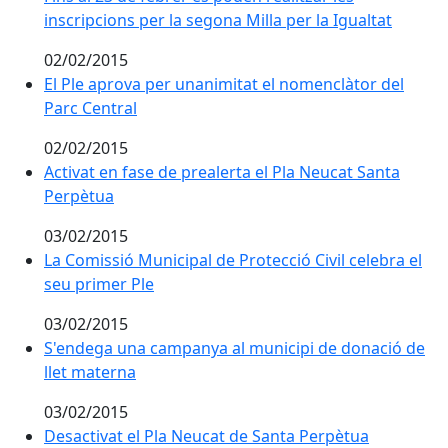
inscripcions per la segona Milla per la Igualtat
02/02/2015
El Ple aprova per unanimitat el nomenclàtor del Parc 
El Ple aprova per unanimitat el nomenclàtor del
Parc Central
02/02/2015
Activat en fase de prealerta el Pla Neucat Santa Perp
Activat en fase de prealerta el Pla Neucat Santa
Perpètua
03/02/2015
La Comissió Municipal de Protecció Civil celebra el se
La Comissió Municipal de Protecció Civil celebra el
seu primer Ple
03/02/2015
S'endega una campanya al municipi de donació de ll
S'endega una campanya al municipi de donació de
llet materna
03/02/2015
Desactivat el Pla Neucat de Santa Perpètua
Desactivat el Pla Neucat de Santa Perpètua