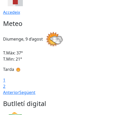
Accedeix
Meteo
Diumenge, 9 d’agost
D
T.Màx: 37°
T
T.Min: 21°
T
Tarda
T
1
2
Anterior
Següent
Butlletí digital