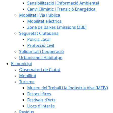
Sensibilització i Informació Ambiental
Canvi Climàtic i Transició Energètica
Mobilitat i Via Pública
Mobilitat elèctrica
Zona de Baixes Emissions (ZBE)
Seguretat Ciutadana
Policia Local
Protecció Civil
Solidaritat i Cooperació
Urbanisme i Habitatge
El municipi
Observatori de Ciutat
Mobilitat
Turisme
Museu del Treball i la Indústria Viva (MTIV)
Festes i fires
Festivals d'Arts
Llocs d'interès
Residus