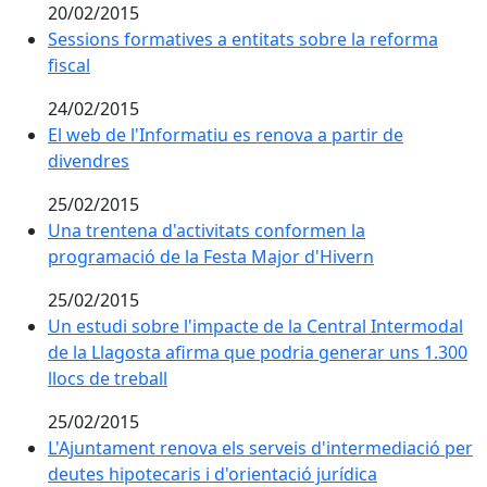
20/02/2015
Sessions formatives a entitats sobre la reforma fiscal
Sessions formatives a entitats sobre la reforma
fiscal
24/02/2015
El web de l'Informatiu es renova a partir de divendre
El web de l'Informatiu es renova a partir de
divendres
25/02/2015
Una trentena d'activitats conformen la programació d
Una trentena d'activitats conformen la
programació de la Festa Major d'Hivern
25/02/2015
Un estudi sobre l'impacte de la Central Intermodal de
Un estudi sobre l'impacte de la Central Intermodal
de la Llagosta afirma que podria generar uns 1.300
llocs de treball
25/02/2015
L'Ajuntament renova els serveis d'intermediació per de
L'Ajuntament renova els serveis d'intermediació per
deutes hipotecaris i d'orientació jurídica