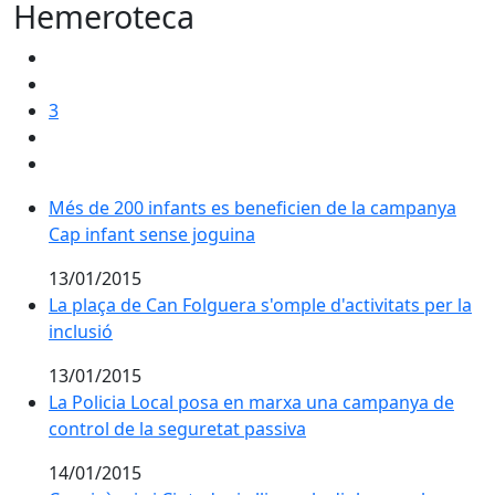
Hemeroteca
3
Més de 200 infants es beneficien de la campanya Cap 
Més de 200 infants es beneficien de la campanya
Cap infant sense joguina
13/01/2015
La plaça de Can Folguera s'omple d'activitats per la in
La plaça de Can Folguera s'omple d'activitats per la
inclusió
13/01/2015
La Policia Local posa en marxa una campanya de contr
La Policia Local posa en marxa una campanya de
control de la seguretat passiva
14/01/2015