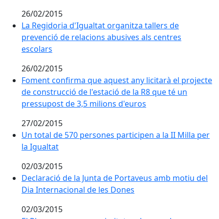
26/02/2015
La Regidoria d'Igualtat organitza tallers de prevenció
La Regidoria d'Igualtat organitza tallers de
prevenció de relacions abusives als centres
escolars
26/02/2015
Foment confirma que aquest any licitarà el projecte d
Foment confirma que aquest any licitarà el projecte
de construcció de l'estació de la R8 que té un
pressupost de 3,5 milions d'euros
27/02/2015
Un total de 570 persones participen a la II Milla per la
Un total de 570 persones participen a la II Milla per
la Igualtat
02/03/2015
Declaració de la Junta de Portaveus amb motiu del Di
Declaració de la Junta de Portaveus amb motiu del
Dia Internacional de les Dones
02/03/2015