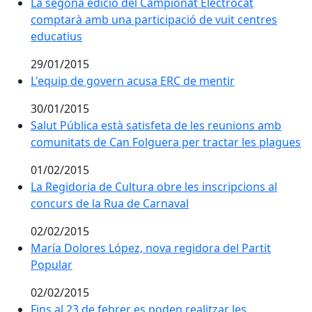
La segona edició del Campionat Electrocat comptarà 
La segona edició del Campionat Electrocat
comptarà amb una participació de vuit centres
educatius
29/01/2015
L'equip de govern acusa ERC de mentir
L'equip de govern acusa ERC de mentir
30/01/2015
Salut Pública està satisfeta de les reunions amb comu
Salut Pública està satisfeta de les reunions amb
comunitats de Can Folguera per tractar les plagues
01/02/2015
La Regidoria de Cultura obre les inscripcions al concu
La Regidoria de Cultura obre les inscripcions al
concurs de la Rua de Carnaval
02/02/2015
María Dolores López, nova regidora del Partit Popula
María Dolores López, nova regidora del Partit
Popular
02/02/2015
Fins al 23 de febrer es poden realitzar les inscripcions
Fins al 23 de febrer es poden realitzar les