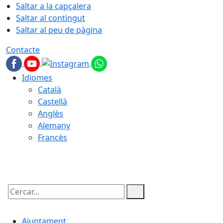
Saltar a la capçalera
Saltar al contingut
Saltar al peu de pàgina
Contacte
Idiomes
Català
Castellà
Anglès
Alemany
Francès
09.08.2026 | 05:42
Cercar:
Ajuntament