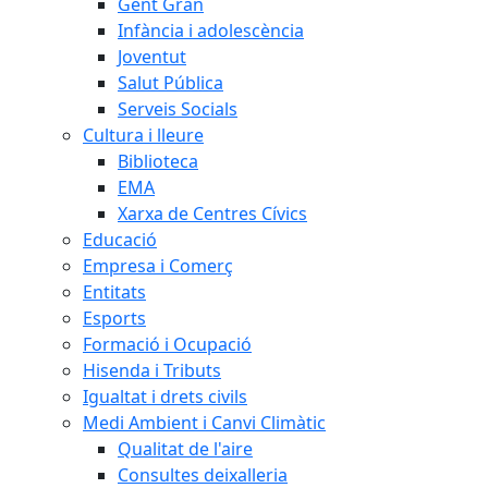
Gent Gran
Infància i adolescència
Joventut
Salut Pública
Serveis Socials
Cultura i lleure
Biblioteca
EMA
Xarxa de Centres Cívics
Educació
Empresa i Comerç
Entitats
Esports
Formació i Ocupació
Hisenda i Tributs
Igualtat i drets civils
Medi Ambient i Canvi Climàtic
Qualitat de l'aire
Consultes deixalleria