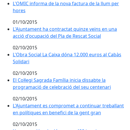
L'OMIC informa de la nova factura de la llum per hor
L'OMIC informa de la nova factura de la llum per
hores
01/10/2015
L'Ajuntament ha contractat quinze veïns en una acció 
L'Ajuntament ha contractat quinze veïns en una
acció d'ocupació del Pla de Rescat Social
02/10/2015
L'Obra Social La Caixa dóna 12.000 euros al Cabàs Soli
L'Obra Social La Caixa dóna 12.000 euros al Cabàs
Solidari
02/10/2015
El Col·legi Sagrada Família inicia dissabte la programa
El Col·legi Sagrada Família inicia dissabte la
programació de celebració del seu centenari
02/10/2015
L'Ajuntament es compromet a continuar treballant en 
L'Ajuntament es compromet a continuar treballant
en polítiques en benefici de la gent gran
02/10/2015