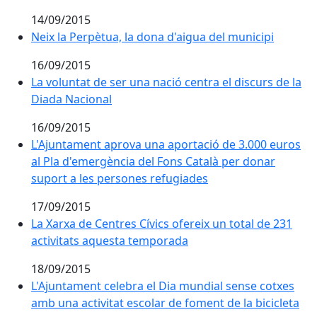
14/09/2015
Neix la Perpètua, la dona d'aigua del municipi
Neix la Perpètua, la dona d'aigua del municipi
16/09/2015
La voluntat de ser una nació centra el discurs de la D
La voluntat de ser una nació centra el discurs de la
Diada Nacional
16/09/2015
L'Ajuntament aprova una aportació de 3.000 euros al 
L'Ajuntament aprova una aportació de 3.000 euros
al Pla d'emergència del Fons Català per donar
suport a les persones refugiades
17/09/2015
La Xarxa de Centres Cívics ofereix un total de 231 ac
La Xarxa de Centres Cívics ofereix un total de 231
activitats aquesta temporada
18/09/2015
L'Ajuntament celebra el Dia mundial sense cotxes amb 
L'Ajuntament celebra el Dia mundial sense cotxes
amb una activitat escolar de foment de la bicicleta