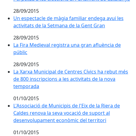
28/09/2015
Un espectacle de màgia familiar endega avui les activ
Un espectacle de màgia familiar endega avui les
activitats de la Setmana de la Gent Gran
28/09/2015
La Fira Medieval registra una gran afluència de públic
La Fira Medieval registra una gran afluència de
públic
28/09/2015
La Xarxa Municipal de Centres Cívics ha rebut més de 
La Xarxa Municipal de Centres Cívics ha rebut més
de 800 inscripcions a les activitats de la nova
temporada
01/10/2015
L'Associació de Municipis de l'Eix de la Riera de Cal
L'Associació de Municipis de l'Eix de la Riera de
Caldes renova la seva vocació de suport al
desenvolupament econòmic del territori
01/10/2015