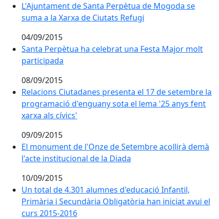
L'Ajuntament de Santa Perpètua de Mogoda se suma a 
L'Ajuntament de Santa Perpètua de Mogoda se
suma a la Xarxa de Ciutats Refugi
04/09/2015
Santa Perpètua ha celebrat una Festa Major molt par
Santa Perpètua ha celebrat una Festa Major molt
participada
08/09/2015
Relacions Ciutadanes presenta el 17 de setembre la pr
Relacions Ciutadanes presenta el 17 de setembre la
programació d'enguany sota el lema '25 anys fent
xarxa als cívics'
09/09/2015
El monument de l'Onze de Setembre acollirà demà l'ac
El monument de l'Onze de Setembre acollirà demà
l'acte institucional de la Diada
10/09/2015
Un total de 4.301 alumnes d'educació Infantil, Primàri
Un total de 4.301 alumnes d'educació Infantil,
Primària i Secundària Obligatòria han iniciat avui el
curs 2015-2016