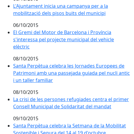
L'Ajuntament inicia una campanya per a la mobilització
L'Ajuntament inicia una campanya per a la
mobilització dels pisos buits del municipi
06/10/2015
El Gremi del Motor de Barcelona i Província s'interessa
El Gremi del Motor de Barcelona i Província
s'interessa pel projecte municipal del vehicle
elèctric
08/10/2015
Santa Perpètua celebra les Jornades Europees de Patri
Santa Perpètua celebra les Jornades Europees de
Patrimoni amb una passejada guiada pel nucli antic
i un taller familiar
08/10/2015
La crisi de les persones refugiades centra el primer C
La crisi de les persones refugiades centra el primer
Consell Municipal de Solidaritat del mandat
09/10/2015
Santa Perpètua celebra la Setmana de la Mobilitat Sos
Santa Perpètua celebra la Setmana de la Mobilitat
Sostenible i Segura del 14 al 19 d'octubre