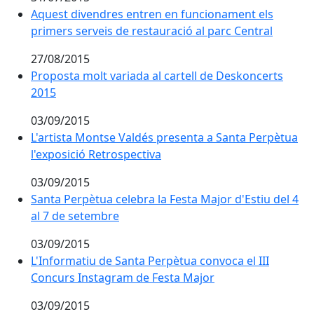
Aquest divendres entren en funcionament els primers 
Aquest divendres entren en funcionament els
primers serveis de restauració al parc Central
27/08/2015
Proposta molt variada al cartell de Deskoncerts 2015
Proposta molt variada al cartell de Deskoncerts
2015
03/09/2015
L'artista Montse Valdés presenta a Santa Perpètua l'e
L'artista Montse Valdés presenta a Santa Perpètua
l'exposició Retrospectiva
03/09/2015
Santa Perpètua celebra la Festa Major d'Estiu del 4 a
Santa Perpètua celebra la Festa Major d'Estiu del 4
al 7 de setembre
03/09/2015
L'Informatiu de Santa Perpètua convoca el III Concur
L'Informatiu de Santa Perpètua convoca el III
Concurs Instagram de Festa Major
03/09/2015