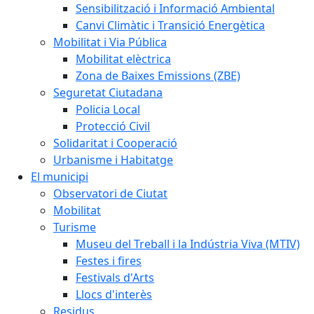
Sensibilització i Informació Ambiental
Canvi Climàtic i Transició Energètica
Mobilitat i Via Pública
Mobilitat elèctrica
Zona de Baixes Emissions (ZBE)
Seguretat Ciutadana
Policia Local
Protecció Civil
Solidaritat i Cooperació
Urbanisme i Habitatge
El municipi
Observatori de Ciutat
Mobilitat
Turisme
Museu del Treball i la Indústria Viva (MTIV)
Festes i fires
Festivals d'Arts
Llocs d'interès
Residus