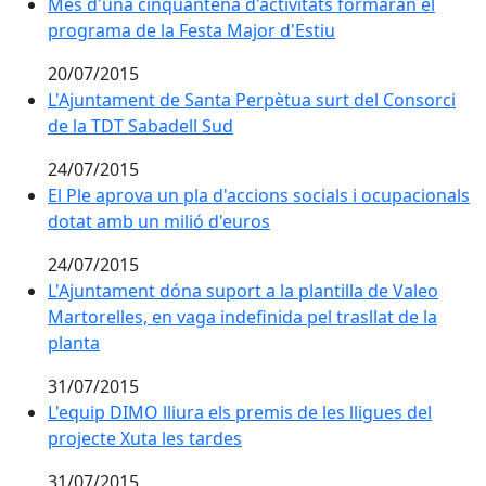
Més d'una cinquantena d'activitats formaran el progr
Més d'una cinquantena d'activitats formaran el
programa de la Festa Major d'Estiu
20/07/2015
L'Ajuntament de Santa Perpètua surt del Consorci de 
L'Ajuntament de Santa Perpètua surt del Consorci
de la TDT Sabadell Sud
24/07/2015
El Ple aprova un pla d'accions socials i ocupacionals 
El Ple aprova un pla d'accions socials i ocupacionals
dotat amb un milió d'euros
24/07/2015
L'Ajuntament dóna suport a la plantilla de Valeo Martor
L'Ajuntament dóna suport a la plantilla de Valeo
Martorelles, en vaga indefinida pel trasllat de la
planta
31/07/2015
L'equip DIMO lliura els premis de les lligues del proje
L'equip DIMO lliura els premis de les lligues del
projecte Xuta les tardes
31/07/2015