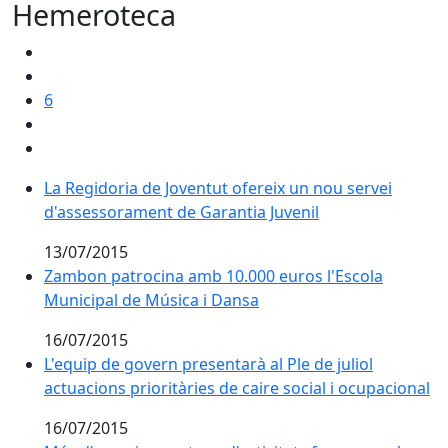
Hemeroteca
6
La Regidoria de Joventut ofereix un nou servei d'ass
La Regidoria de Joventut ofereix un nou servei
d'assessorament de Garantia Juvenil
13/07/2015
Zambon patrocina amb 10.000 euros l'Escola Municip
Zambon patrocina amb 10.000 euros l'Escola
Municipal de Música i Dansa
16/07/2015
L'equip de govern presentarà al Ple de juliol actuacion
L'equip de govern presentarà al Ple de juliol
actuacions prioritàries de caire social i ocupacional
16/07/2015