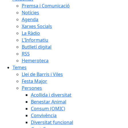
Premsa i Comunicació
Notícies
Agenda
Xarxes Socials
La Ràdio
L'Informatiu
Butlletí digital
RSS
Hemeroteca
Temes
Llei de Barris i Viles
Festa Major
Persones
Acollida i diversitat
Benestar Animal
Consum (OMIC)
Convivència
Diversitat funcional