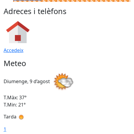
Adreces i telèfons
Accedeix
Meteo
Diumenge, 9 d’agost
D
T.Màx: 37°
T
T.Min: 21°
T
Tarda
T
1