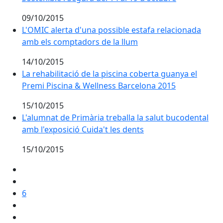
09/10/2015
L'OMIC alerta d'una possible estafa relacionada amb 
L'OMIC alerta d'una possible estafa relacionada
amb els comptadors de la llum
14/10/2015
La rehabilitació de la piscina coberta guanya el Prem
La rehabilitació de la piscina coberta guanya el
Premi Piscina & Wellness Barcelona 2015
15/10/2015
L'alumnat de Primària treballa la salut bucodental amb
L'alumnat de Primària treballa la salut bucodental
amb l'exposició Cuida't les dents
15/10/2015
6