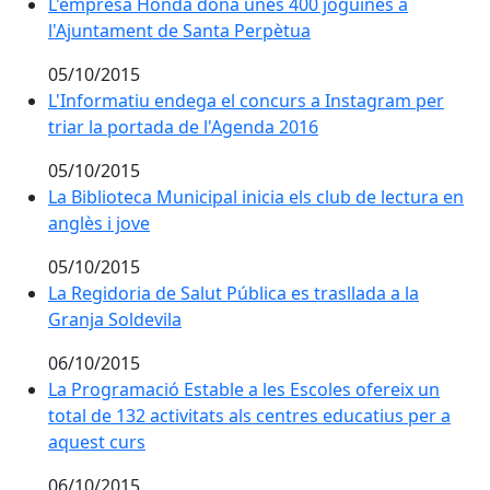
L'empresa Honda dóna unes 400 joguines a l'Ajuntam
L'empresa Honda dóna unes 400 joguines a
l'Ajuntament de Santa Perpètua
05/10/2015
L'Informatiu endega el concurs a Instagram per triar
L'Informatiu endega el concurs a Instagram per
triar la portada de l'Agenda 2016
05/10/2015
La Biblioteca Municipal inicia els club de lectura en an
La Biblioteca Municipal inicia els club de lectura en
anglès i jove
05/10/2015
La Regidoria de Salut Pública es trasllada a la Granja 
La Regidoria de Salut Pública es trasllada a la
Granja Soldevila
06/10/2015
La Programació Estable a les Escoles ofereix un total 
La Programació Estable a les Escoles ofereix un
total de 132 activitats als centres educatius per a
aquest curs
06/10/2015