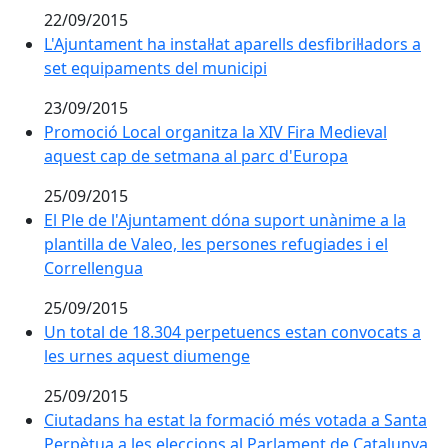
22/09/2015
L'Ajuntament ha instal·lat aparells desfibril·ladors a 
L'Ajuntament ha instal·lat aparells desfibril·ladors a
set equipaments del municipi
23/09/2015
Promoció Local organitza la XIV Fira Medieval aquest
Promoció Local organitza la XIV Fira Medieval
aquest cap de setmana al parc d'Europa
25/09/2015
El Ple de l'Ajuntament dóna suport unànime a la planti
El Ple de l'Ajuntament dóna suport unànime a la
plantilla de Valeo, les persones refugiades i el
Correllengua
25/09/2015
Un total de 18.304 perpetuencs estan convocats a le
Un total de 18.304 perpetuencs estan convocats a
les urnes aquest diumenge
25/09/2015
Ciutadans ha estat la formació més votada a Santa Pe
Ciutadans ha estat la formació més votada a Santa
Perpètua a les eleccions al Parlament de Catalunya