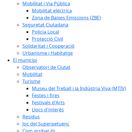
Mobilitat i Via Pública
Mobilitat elèctrica
Zona de Baixes Emissions (ZBE)
Seguretat Ciutadana
Policia Local
Protecció Civil
Solidaritat i Cooperació
Urbanisme i Habitatge
El municipi
Observatori de Ciutat
Mobilitat
Turisme
Museu del Treball i la Indústria Viva (MTIV)
Festes i fires
Festivals d'Arts
Llocs d'interès
Residus
Joc del Superpetuenc
Com arribar-hi