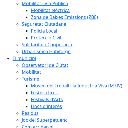
Mobilitat i Via Pública
Mobilitat elèctrica
Zona de Baixes Emissions (ZBE)
Seguretat Ciutadana
Policia Local
Protecció Civil
Solidaritat i Cooperació
Urbanisme i Habitatge
El municipi
Observatori de Ciutat
Mobilitat
Turisme
Museu del Treball i la Indústria Viva (MTIV)
Festes i fires
Festivals d'Arts
Llocs d'interès
Residus
Joc del Superpetuenc
Com arribar-hi