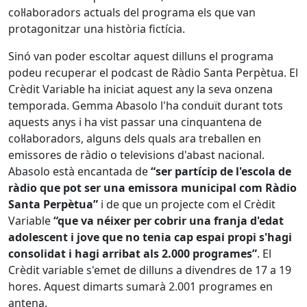
col·laboradors actuals del programa els que van
protagonitzar una història fictícia.
Sinó van poder escoltar aquest dilluns el programa
podeu recuperar el podcast de Ràdio Santa Perpètua. El
Crèdit Variable ha iniciat aquest any la seva onzena
temporada. Gemma Abasolo l'ha conduït durant tots
aquests anys i ha vist passar una cinquantena de
col·laboradors, alguns dels quals ara treballen en
emissores de ràdio o televisions d'abast nacional.
Abasolo està encantada de
“ser partícip de l'escola de
ràdio que pot ser una emissora municipal com Ràdio
Santa Perpètua”
i de que un projecte com el Crèdit
Variable
“que va néixer per cobrir una franja d'edat
adolescent i jove que no tenia cap espai propi s'hagi
consolidat i hagi arribat als 2.000 programes”
. El
Crèdit variable s'emet de dilluns a divendres de 17 a 19
hores. Aquest dimarts sumarà 2.001 programes en
antena.