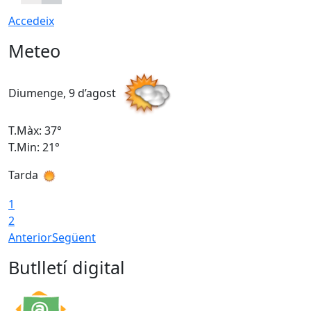
Accedeix
Meteo
Diumenge, 9 d’agost
D
T.Màx: 37°
T
T.Min: 21°
T
Tarda
T
1
2
Anterior
Següent
Butlletí digital