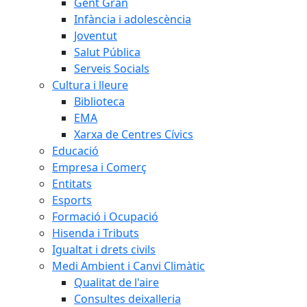
Gent Gran
Infància i adolescència
Joventut
Salut Pública
Serveis Socials
Cultura i lleure
Biblioteca
EMA
Xarxa de Centres Cívics
Educació
Empresa i Comerç
Entitats
Esports
Formació i Ocupació
Hisenda i Tributs
Igualtat i drets civils
Medi Ambient i Canvi Climàtic
Qualitat de l'aire
Consultes deixalleria