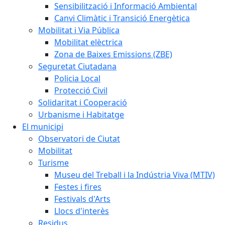
Sensibilització i Informació Ambiental
Canvi Climàtic i Transició Energètica
Mobilitat i Via Pública
Mobilitat elèctrica
Zona de Baixes Emissions (ZBE)
Seguretat Ciutadana
Policia Local
Protecció Civil
Solidaritat i Cooperació
Urbanisme i Habitatge
El municipi
Observatori de Ciutat
Mobilitat
Turisme
Museu del Treball i la Indústria Viva (MTIV)
Festes i fires
Festivals d'Arts
Llocs d'interès
Residus