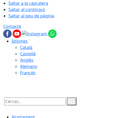
Saltar a la capçalera
Saltar al contingut
Saltar al peu de pàgina
Contacte
Idiomes
Català
Castellà
Anglès
Alemany
Francès
09.08.2026 | 06:52
Cercar:
Ajuntament