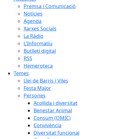
Premsa i Comunicació
Notícies
Agenda
Xarxes Socials
La Ràdio
L'Informatiu
Butlletí digital
RSS
Hemeroteca
Temes
Llei de Barris i Viles
Festa Major
Persones
Acollida i diversitat
Benestar Animal
Consum (OMIC)
Convivència
Diversitat funcional