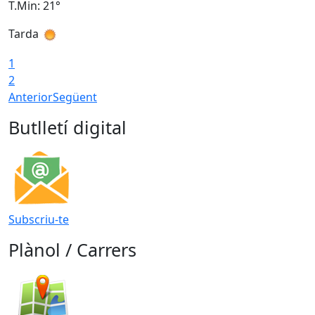
T.Min: 21°
T
Tarda
T
1
2
Anterior
Següent
Butlletí digital
Subscriu-te
Plànol / Carrers