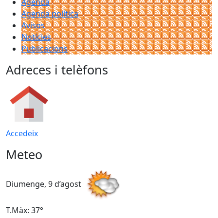
Agenda
Agenda política
Avisos
Notícies
Publicacions
Adreces i telèfons
Accedeix
Meteo
Diumenge, 9 d’agost
D
T.Màx: 37°
T