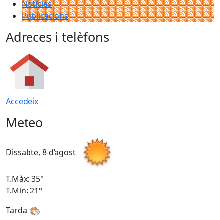
Notícies
Publicacions
Adreces i telèfons
Accedeix
Meteo
Dissabte, 8 d’agost
D
T.Màx: 35°
T
T.Min: 21°
T
Tarda