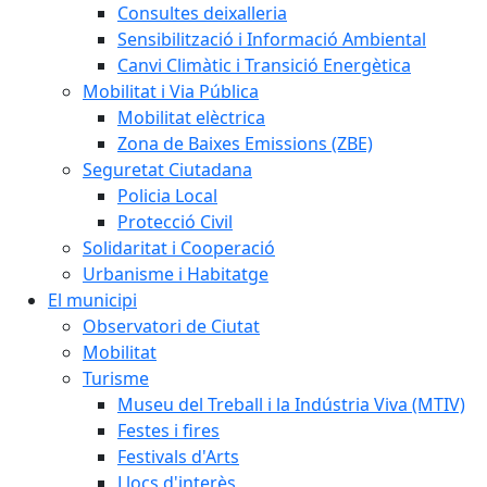
Consultes deixalleria
Sensibilització i Informació Ambiental
Canvi Climàtic i Transició Energètica
Mobilitat i Via Pública
Mobilitat elèctrica
Zona de Baixes Emissions (ZBE)
Seguretat Ciutadana
Policia Local
Protecció Civil
Solidaritat i Cooperació
Urbanisme i Habitatge
El municipi
Observatori de Ciutat
Mobilitat
Turisme
Museu del Treball i la Indústria Viva (MTIV)
Festes i fires
Festivals d'Arts
Llocs d'interès