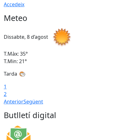
Accedeix
Meteo
Dissabte, 8 d’agost
D
T.Màx: 35°
T
T.Min: 21°
T
Tarda
1
2
Anterior
Següent
Butlletí digital