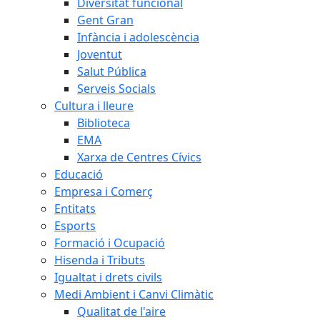
Diversitat funcional
Gent Gran
Infància i adolescència
Joventut
Salut Pública
Serveis Socials
Cultura i lleure
Biblioteca
EMA
Xarxa de Centres Cívics
Educació
Empresa i Comerç
Entitats
Esports
Formació i Ocupació
Hisenda i Tributs
Igualtat i drets civils
Medi Ambient i Canvi Climàtic
Qualitat de l'aire