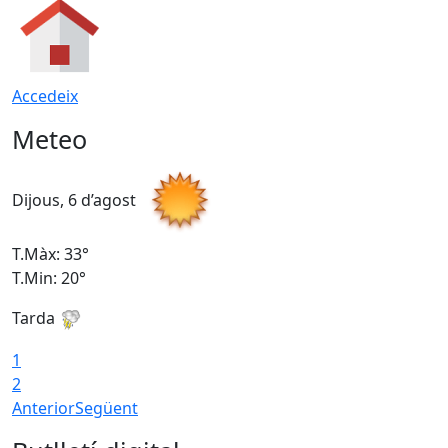
Accedeix
Meteo
Dijous, 6 d’agost
D
T.Màx: 33°
T
T.Min: 20°
T
Tarda
1
2
Anterior
Següent