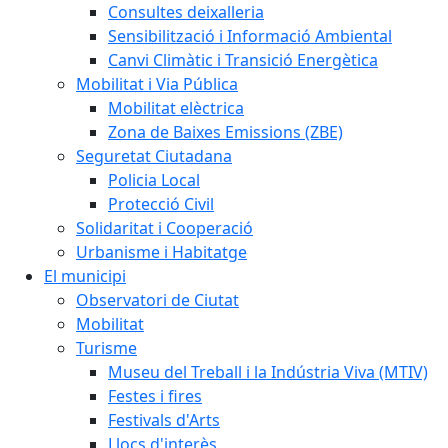
Consultes deixalleria
Sensibilització i Informació Ambiental
Canvi Climàtic i Transició Energètica
Mobilitat i Via Pública
Mobilitat elèctrica
Zona de Baixes Emissions (ZBE)
Seguretat Ciutadana
Policia Local
Protecció Civil
Solidaritat i Cooperació
Urbanisme i Habitatge
El municipi
Observatori de Ciutat
Mobilitat
Turisme
Museu del Treball i la Indústria Viva (MTIV)
Festes i fires
Festivals d'Arts
Llocs d'interès