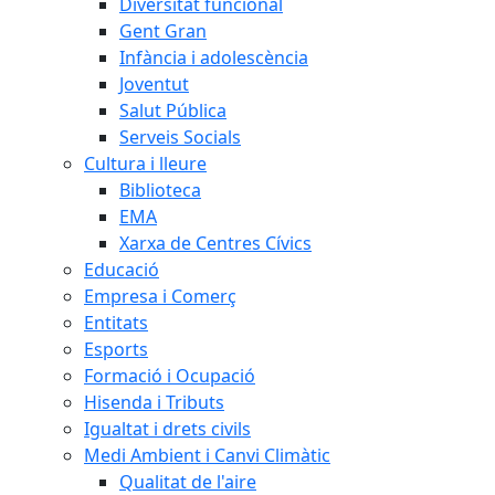
Diversitat funcional
Gent Gran
Infància i adolescència
Joventut
Salut Pública
Serveis Socials
Cultura i lleure
Biblioteca
EMA
Xarxa de Centres Cívics
Educació
Empresa i Comerç
Entitats
Esports
Formació i Ocupació
Hisenda i Tributs
Igualtat i drets civils
Medi Ambient i Canvi Climàtic
Qualitat de l'aire