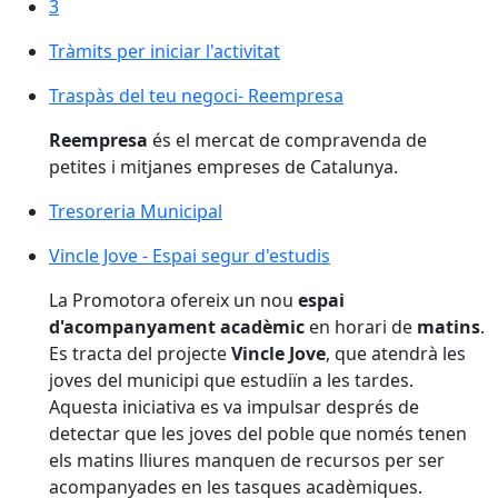
3
Tràmits per iniciar l'activitat
Traspàs del teu negoci- Reempresa
Traspàs del teu negoci- Reempresa
Reempresa
és el mercat de compravenda de
petites i mitjanes empreses de Catalunya.
Tresoreria Municipal
Vincle Jove - Espai segur d'estudis
La Promotora ofereix un nou
espai
d'acompanyament acadèmic
en horari de
matins
.
Es tracta del projecte
Vincle Jove
, que atendrà les
joves del municipi que estudiïn a les tardes.
Aquesta iniciativa es va impulsar després de
detectar que les joves del poble que només tenen
els matins lliures manquen de recursos per ser
acompanyades en les tasques acadèmiques.