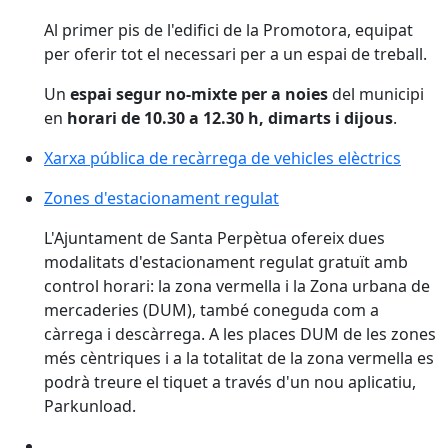
Al primer pis de l'edifici de la Promotora, equipat
per oferir tot el necessari per a un espai de treball.
Un
espai segur no-mixte per a noies
del municipi
en
horari de 10.30 a 12.30 h, dimarts i dijous
.
Xarxa pública de recàrrega de vehicles elèctrics
Xarxa pública de recàrrega de vehicles elèctrics
Zones d'estacionament regulat
L'Ajuntament de Santa Perpètua ofereix dues
modalitats d'estacionament regulat gratuït amb
control horari: la zona vermella i la Zona urbana de
mercaderies (DUM), també coneguda com a
càrrega i descàrrega. A les places DUM de les zones
més cèntriques i a la totalitat de la zona vermella es
podrà treure el tiquet a través d'un nou aplicatiu,
Parkunload.