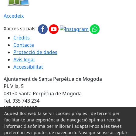
Accedeix
Xarxes socials:
Crèdits
Contacte
Protecció de dades
Avís legal
Accessibilitat
Ajuntament de Santa Perpètua de Mogoda
Pl. Vila, 5
08130 Santa Perpètua de Mogoda
Tel. 935 743 234
NIF P0826000B
Aquest lloc web fa servir cookies pròpies i de tercers per
Amb la col·laboració de:
facilitar-te una experiència de navegació òptima i recollir
informació anònima per millorar i adaptar-nos a les teves
preferències i pautes de navegació. Navegar sense acceptar