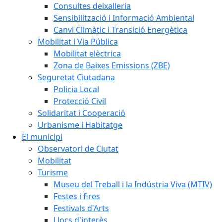
Consultes deixalleria
Sensibilització i Informació Ambiental
Canvi Climàtic i Transició Energètica
Mobilitat i Via Pública
Mobilitat elèctrica
Zona de Baixes Emissions (ZBE)
Seguretat Ciutadana
Policia Local
Protecció Civil
Solidaritat i Cooperació
Urbanisme i Habitatge
El municipi
Observatori de Ciutat
Mobilitat
Turisme
Museu del Treball i la Indústria Viva (MTIV)
Festes i fires
Festivals d'Arts
Llocs d'interès