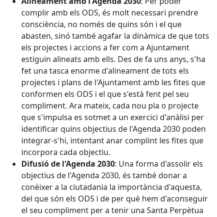
Alineament amb l'Agenda 2030
: Per poder
complir amb els ODS, és molt necessari prendre
consciència, no només de quins són i el que
abasten, sinó també agafar la dinàmica de que tots
els projectes i accions a fer com a Ajuntament
estiguin alineats amb ells. Des de fa uns anys, s'ha
fet una tasca enorme d'alineament de tots els
projectes i plans de l'Ajuntament amb les fites que
conformen els ODS i el que s'està fent pel seu
compliment. Ara mateix, cada nou pla o projecte
que s'impulsa es sotmet a un exercici d'anàlisi per
identificar quins objectius de l'Agenda 2030 poden
integrar-s'hi, intentant anar complint les fites que
incorpora cada objectiu.
Difusió de l'Agenda 2030
: Una forma d'assolir els
objectius de l'Agenda 2030, és també donar a
conèixer a la ciutadania la importància d'aquesta,
del que són els ODS i de per què hem d'aconseguir
el seu compliment per a tenir una Santa Perpètua