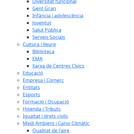
Diversitat funcional
Gent Gran
Infància i adolescència
Joventut
Salut Pública
Serveis Socials
Cultura i lleure
Biblioteca
EMA
Xarxa de Centres Cívics
Educació
Empresa i Comerç
Entitats
Esports
Formació i Ocupació
Hisenda i Tributs
Igualtat i drets civils
Medi Ambient i Canvi Climàtic
Qualitat de l'aire