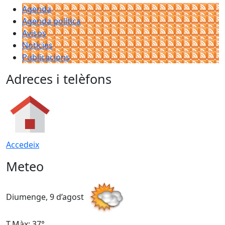
Agenda
Agenda política
Avisos
Notícies
Publicacions
Adreces i telèfons
Accedeix
Meteo
Diumenge, 9 d’agost
D
T.Màx: 37°
T