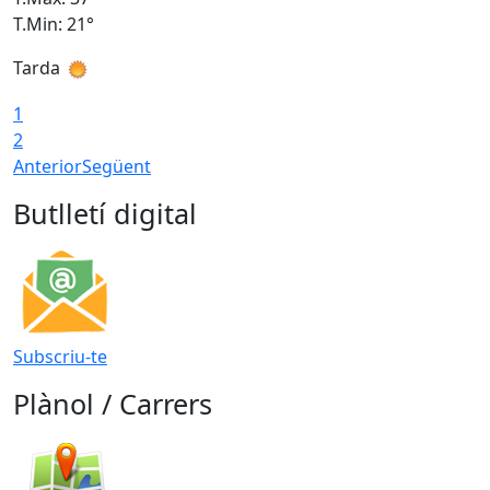
T.Min: 21°
T
Tarda
T
1
2
Anterior
Següent
Butlletí digital
Subscriu-te
Plànol / Carrers