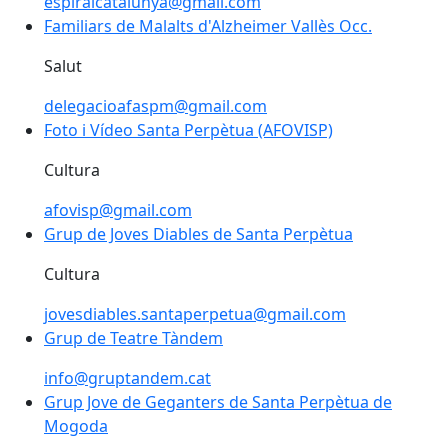
espiralcatalunya@gmail.com
Familiars de Malalts d'Alzheimer Vallès Occ.
Familiars de Malalts d'Alzheimer Vallès Occ.
Salut
delegacioafaspm@gmail.com
Foto i Vídeo Santa Perpètua (AFOVISP)
Foto i Vídeo Santa Perpètua (AFOVISP)
Cultura
afovisp@gmail.com
Grup de Joves Diables de Santa Perpètua
Grup de Joves Diables de Santa Perpètua
Cultura
jovesdiables.santaperpetua@gmail.com
Grup de Teatre Tàndem
Grup de Teatre Tàndem
info@gruptandem.cat
Grup Jove de Geganters de Santa Perpètua de Mogo
Grup Jove de Geganters de Santa Perpètua de
Mogoda