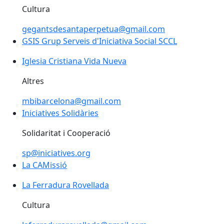
Cultura
gegantsdesantaperpetua@gmail.com
GSIS Grup Serveis d'Iniciativa Social SCCL
Iglesia Cristiana Vida Nueva
Iglesia Cristiana Vida Nueva
Altres
mbibarcelona@gmail.com
Iniciatives Solidàries
Iniciatives Solidàries
Solidaritat i Cooperació
sp@iniciatives.org
La CAMissió
La Ferradura Rovellada
La Ferradura Rovellada
Cultura