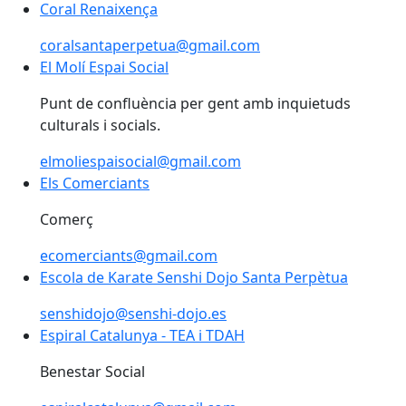
Coral Renaixença
Coral Renaixença
coralsantaperpetua@gmail.com
El Molí Espai Social
El Molí Espai Social
Punt de confluència per gent amb inquietuds
culturals i socials.
elmoliespaisocial@gmail.com
Els Comerciants
Els Comerciants
Comerç
ecomerciants@gmail.com
Escola de Karate Senshi Dojo Santa Perpètua
Escola de Karate Senshi Dojo Santa Perpètua
senshidojo@senshi-dojo.es
Espiral Catalunya - TEA i TDAH
Espiral Catalunya - TEA i TDAH
Benestar Social