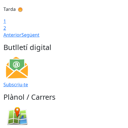
Tarda
T
1
2
Anterior
Següent
Butlletí digital
Subscriu-te
Plànol / Carrers