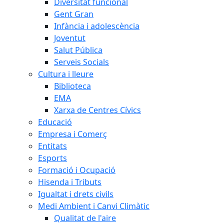
Diversitat funcional
Gent Gran
Infància i adolescència
Joventut
Salut Pública
Serveis Socials
Cultura i lleure
Biblioteca
EMA
Xarxa de Centres Cívics
Educació
Empresa i Comerç
Entitats
Esports
Formació i Ocupació
Hisenda i Tributs
Igualtat i drets civils
Medi Ambient i Canvi Climàtic
Qualitat de l'aire