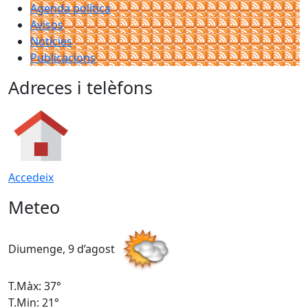
Agenda política
Avisos
Notícies
Publicacions
Adreces i telèfons
Accedeix
Meteo
Diumenge, 9 d’agost
D
T.Màx: 37°
T
T.Min: 21°
T