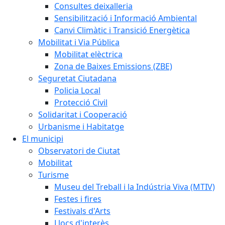
Consultes deixalleria
Sensibilització i Informació Ambiental
Canvi Climàtic i Transició Energètica
Mobilitat i Via Pública
Mobilitat elèctrica
Zona de Baixes Emissions (ZBE)
Seguretat Ciutadana
Policia Local
Protecció Civil
Solidaritat i Cooperació
Urbanisme i Habitatge
El municipi
Observatori de Ciutat
Mobilitat
Turisme
Museu del Treball i la Indústria Viva (MTIV)
Festes i fires
Festivals d'Arts
Llocs d'interès