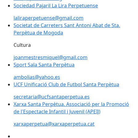
Sociedad Pajaril La Lira Perpetuense
laliraperpetuense@gmail.com
Societat de Carreters Sant Antoni Abat de Sta. Perp
Societat de Carreters Sant Antoni Abat de Sta.
Perpètua de Mogoda
Cultura
joanmestresmiquel@gmail.com
Sport Sala Santa Perpètua
Sport Sala Santa Perpètua
ambolias@yahoo.es
UCF Unificació Club de Futbol Santa Perpètua
UCF Unificació Club de Futbol Santa Perpètua
secretaria@ucfsantaperpetua.es
Xarxa Santa Perpètua. Associació per la Promoció de l'E
Xarxa Santa Perpètua. Associació per la Promoció
de l'Espectacle Infantil i Juvenil (APEIJ)
xarxaperpetua@xarxaperpetua.cat