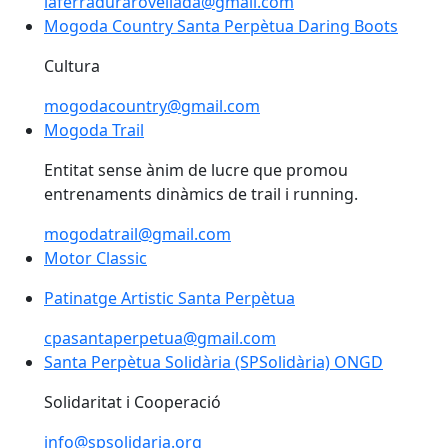
laferradurarovellada@gmail.com
Mogoda Country Santa Perpètua Daring Boots
Mogoda Country Santa Perpètua Daring Boots
Cultura
mogodacountry@gmail.com
Mogoda Trail
Entitat sense ànim de lucre que promou
entrenaments dinàmics de trail i running.
mogodatrail@gmail.com
Motor Classic
Patinatge Artistic Santa Perpètua
Patinatge Artistic Santa Perpètua
cpasantaperpetua@gmail.com
Santa Perpètua Solidària (SPSolidària) ONGD
Santa Perpètua Solidària (SPSolidària) ONGD
Solidaritat i Cooperació
info@spsolidaria.org