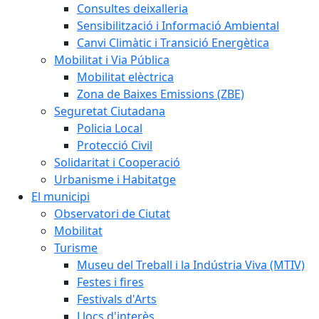
Consultes deixalleria
Sensibilització i Informació Ambiental
Canvi Climàtic i Transició Energètica
Mobilitat i Via Pública
Mobilitat elèctrica
Zona de Baixes Emissions (ZBE)
Seguretat Ciutadana
Policia Local
Protecció Civil
Solidaritat i Cooperació
Urbanisme i Habitatge
El municipi
Observatori de Ciutat
Mobilitat
Turisme
Museu del Treball i la Indústria Viva (MTIV)
Festes i fires
Festivals d'Arts
Llocs d'interès