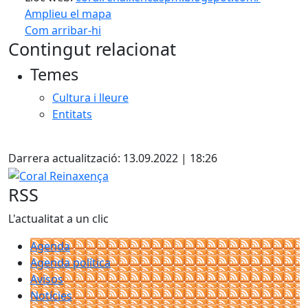
Amplieu el mapa
Com arribar-hi
Leaflet
| ©
OpenStreetMap
contributors
Contingut relacionat
+
Temes
−
Cultura i lleure
Entitats
Facebook
Darrera actualització: 13.09.2022 | 18:26
Coral Reinaxença
RSS
L'actualitat a un clic
Agenda
Agenda política
Avisos
Notícies