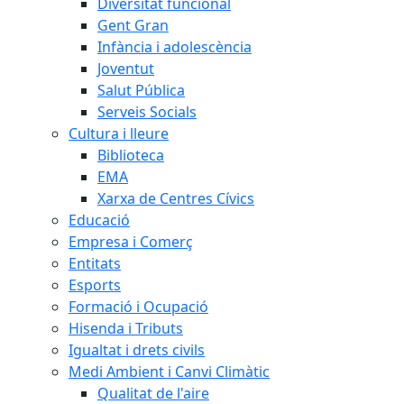
Diversitat funcional
Gent Gran
Infància i adolescència
Joventut
Salut Pública
Serveis Socials
Cultura i lleure
Biblioteca
EMA
Xarxa de Centres Cívics
Educació
Empresa i Comerç
Entitats
Esports
Formació i Ocupació
Hisenda i Tributs
Igualtat i drets civils
Medi Ambient i Canvi Climàtic
Qualitat de l'aire