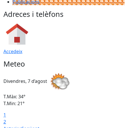
Publicacions
Adreces i telèfons
Accedeix
Meteo
Divendres, 7 d’agost
D
T.Màx: 34°
T
T.Min: 21°
T
1
T
2