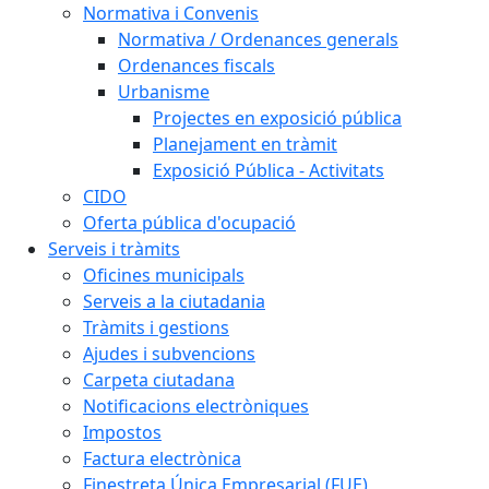
Normativa i Convenis
Normativa / Ordenances generals
Ordenances fiscals
Urbanisme
Projectes en exposició pública
Planejament en tràmit
Exposició Pública - Activitats
CIDO
Oferta pública d'ocupació
Serveis i tràmits
Oficines municipals
Serveis a la ciutadania
Tràmits i gestions
Ajudes i subvencions
Carpeta ciutadana
Notificacions electròniques
Impostos
Factura electrònica
Finestreta Única Empresarial (FUE)