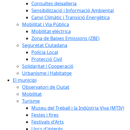
Consultes deixalleria
Sensibilització i Informació Ambiental
Canvi Climàtic i Transició Energètica
Mobilitat i Via Pública
Mobilitat elèctrica
Zona de Baixes Emissions (ZBE)
Seguretat Ciutadana
Policia Local
Protecció Civil
Solidaritat i Cooperació
Urbanisme i Habitatge
El municipi
Observatori de Ciutat
Mobilitat
Turisme
Museu del Treball i la Indústria Viva (MTIV)
Festes i fires
Festivals d'Arts
Llocs d'interès