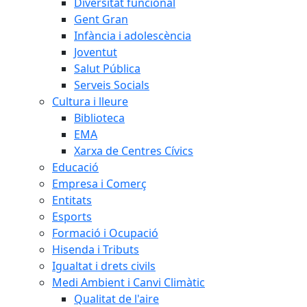
Diversitat funcional
Gent Gran
Infància i adolescència
Joventut
Salut Pública
Serveis Socials
Cultura i lleure
Biblioteca
EMA
Xarxa de Centres Cívics
Educació
Empresa i Comerç
Entitats
Esports
Formació i Ocupació
Hisenda i Tributs
Igualtat i drets civils
Medi Ambient i Canvi Climàtic
Qualitat de l'aire