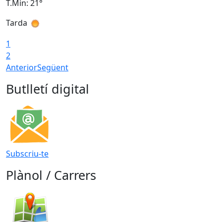
T.Min: 21°
T
Tarda
T
1
2
Anterior
Següent
Butlletí digital
Subscriu-te
Plànol / Carrers