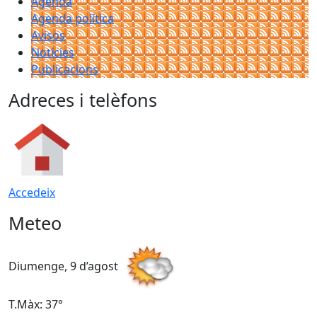
Agenda
Agenda política
Avisos
Notícies
Publicacions
Adreces i telèfons
Accedeix
Meteo
Diumenge, 9 d’agost
D
T.Màx: 37°
T