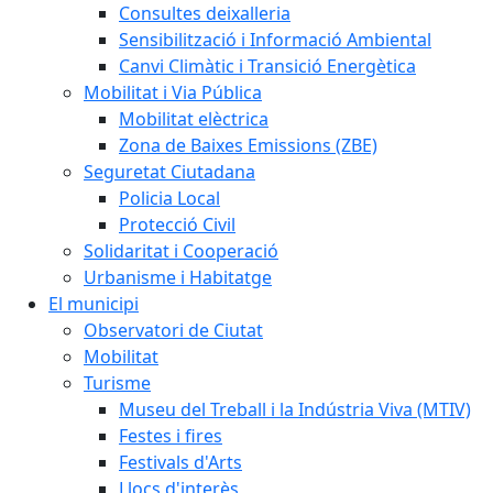
Consultes deixalleria
Sensibilització i Informació Ambiental
Canvi Climàtic i Transició Energètica
Mobilitat i Via Pública
Mobilitat elèctrica
Zona de Baixes Emissions (ZBE)
Seguretat Ciutadana
Policia Local
Protecció Civil
Solidaritat i Cooperació
Urbanisme i Habitatge
El municipi
Observatori de Ciutat
Mobilitat
Turisme
Museu del Treball i la Indústria Viva (MTIV)
Festes i fires
Festivals d'Arts
Llocs d'interès