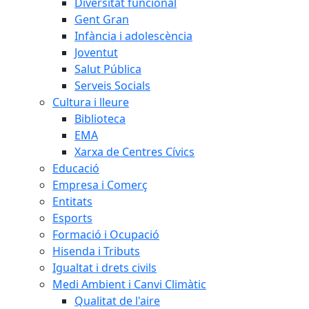
Diversitat funcional
Gent Gran
Infància i adolescència
Joventut
Salut Pública
Serveis Socials
Cultura i lleure
Biblioteca
EMA
Xarxa de Centres Cívics
Educació
Empresa i Comerç
Entitats
Esports
Formació i Ocupació
Hisenda i Tributs
Igualtat i drets civils
Medi Ambient i Canvi Climàtic
Qualitat de l'aire