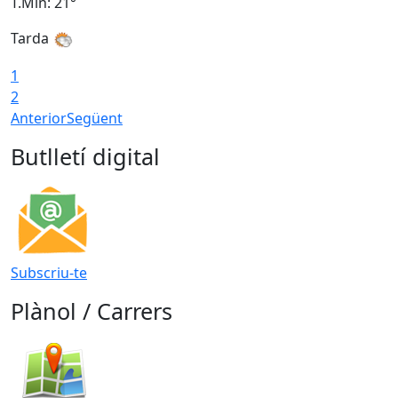
T.Min: 21°
T
Tarda
1
2
Anterior
Següent
Butlletí digital
Subscriu-te
Plànol / Carrers