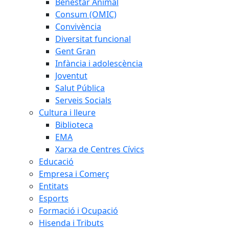
Benestar Animal
Consum (OMIC)
Convivència
Diversitat funcional
Gent Gran
Infància i adolescència
Joventut
Salut Pública
Serveis Socials
Cultura i lleure
Biblioteca
EMA
Xarxa de Centres Cívics
Educació
Empresa i Comerç
Entitats
Esports
Formació i Ocupació
Hisenda i Tributs