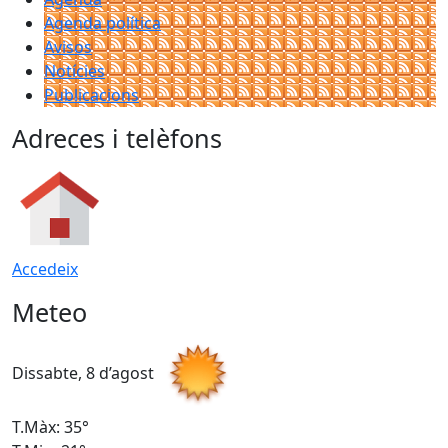
Agenda política
Avisos
Notícies
Publicacions
Adreces i telèfons
Accedeix
Meteo
Dissabte, 8 d’agost
D
T.Màx: 35°
T