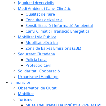
Igualtat i drets civils
Medi Ambient i Canvi Climàtic
Qualitat de l'aire
Consultes deixalleria
Sensibilització i Informació Ambiental
Canvi Climàtic i Transició Energètica
Mobilitat i Via Pública
Mobilitat elèctrica
Zona de Baixes Emissions (ZBE)
Seguretat Ciutadana
Policia Local
Protecció Civil
Solidaritat i Cooperació
Urbanisme i Habitatge
El municipi
Observatori de Ciutat
Mobilitat
Turisme
Museu del Treball i la Indústria Viva (MTIV)