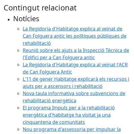
Contingut relacionat
Notícies
La Regidoria d'Habitatge explica al veïnat de
Can Folguera antic les polítiques públiques de
rehabilitació
Reunió sobre els ajuts a la Inspecció Tècnica de
l'Edifici per a Can Folguera antic
La Regidoria d'Habitatge explica al veïnat l'ACR
de Can Folguera Antic
L'11 de gener Habitatge explicarà els recursos i
ajuts per a ascensors i rehabilitació
Nova taula informativa sobre subvencions de
rehabilitació energètica
El programa Impuls per a la rehabilitació
energètica d'habitatge ha visitat ja una
cinquantena de comunitats
Nou programa d'assessoria per impulsar la