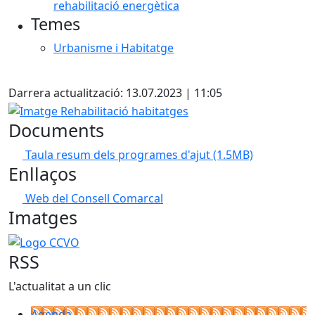
rehabilitació energètica
Temes
Urbanisme i Habitatge
Facebook
Darrera actualització: 13.07.2023 | 11:05
Imatge Rehabilitació habitatges
Documents
Taula resum dels programes d'ajut
(1.5MB)
Enllaços
Web del Consell Comarcal
Imatges
Logo CCVO
RSS
L'actualitat a un clic
Agenda