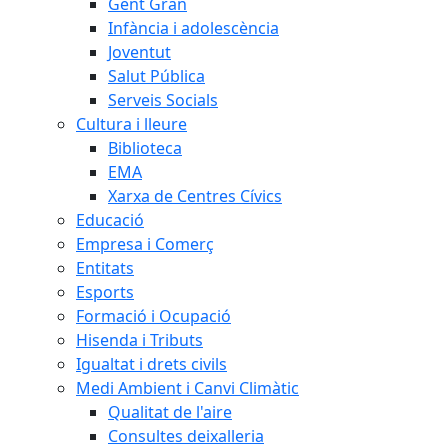
Gent Gran
Infància i adolescència
Joventut
Salut Pública
Serveis Socials
Cultura i lleure
Biblioteca
EMA
Xarxa de Centres Cívics
Educació
Empresa i Comerç
Entitats
Esports
Formació i Ocupació
Hisenda i Tributs
Igualtat i drets civils
Medi Ambient i Canvi Climàtic
Qualitat de l'aire
Consultes deixalleria