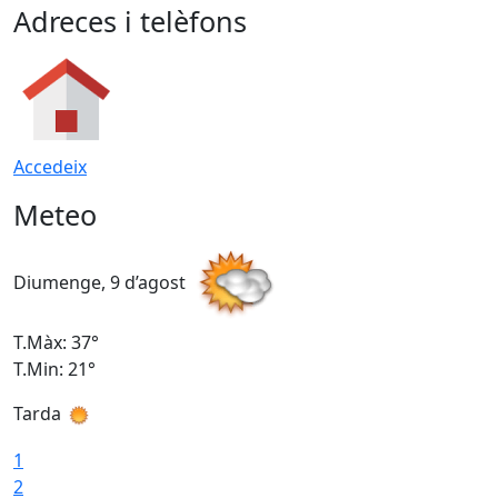
Adreces i telèfons
Accedeix
Meteo
Diumenge, 9 d’agost
D
T.Màx: 37°
T
T.Min: 21°
T
Tarda
T
1
2