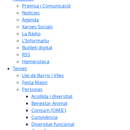
Premsa i Comunicació
Notícies
Agenda
Xarxes Socials
La Ràdio
L'Informatiu
Butlletí digital
RSS
Hemeroteca
Temes
Llei de Barris i Viles
Festa Major
Persones
Acollida i diversitat
Benestar Animal
Consum (OMIC)
Convivència
Diversitat funcional