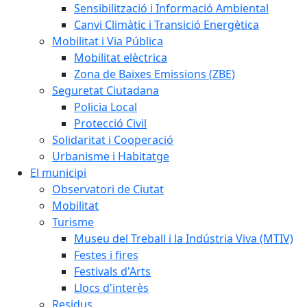
Sensibilització i Informació Ambiental
Canvi Climàtic i Transició Energètica
Mobilitat i Via Pública
Mobilitat elèctrica
Zona de Baixes Emissions (ZBE)
Seguretat Ciutadana
Policia Local
Protecció Civil
Solidaritat i Cooperació
Urbanisme i Habitatge
El municipi
Observatori de Ciutat
Mobilitat
Turisme
Museu del Treball i la Indústria Viva (MTIV)
Festes i fires
Festivals d'Arts
Llocs d'interès
Residus