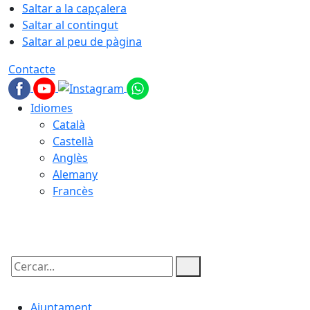
Saltar a la capçalera
Saltar al contingut
Saltar al peu de pàgina
Contacte
Idiomes
Català
Castellà
Anglès
Alemany
Francès
09.08.2026 | 04:27
Cercar:
Ajuntament