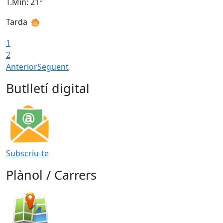
T.Min: 21°
T
Tarda
T
1
2
Anterior
Següent
Butlletí digital
Subscriu-te
Plànol / Carrers