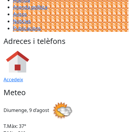
Agenda
Agenda política
Avisos
Notícies
Publicacions
Adreces i telèfons
Accedeix
Meteo
Diumenge, 9 d’agost
D
T.Màx: 37°
T