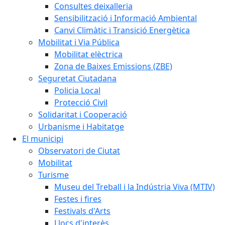
Consultes deixalleria
Sensibilització i Informació Ambiental
Canvi Climàtic i Transició Energètica
Mobilitat i Via Pública
Mobilitat elèctrica
Zona de Baixes Emissions (ZBE)
Seguretat Ciutadana
Policia Local
Protecció Civil
Solidaritat i Cooperació
Urbanisme i Habitatge
El municipi
Observatori de Ciutat
Mobilitat
Turisme
Museu del Treball i la Indústria Viva (MTIV)
Festes i fires
Festivals d'Arts
Llocs d'interès