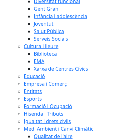
Diversitat funcional
Gent Gran
Infància i adolescència
Joventut
Salut Pública
Serveis Socials
Cultura i lleure
Biblioteca
EMA
Xarxa de Centres Cívics
Educació
Empresa i Comerç
Entitats
Esports
Formació i Ocupació
Hisenda i Tributs
Igualtat i drets civils
Medi Ambient i Canvi Climàtic
Qualitat de l'aire