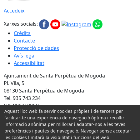
Accedeix
Xarxes socials:
Crèdits
Contacte
Protecció de dades
Avís legal
Accessibilitat
Ajuntament de Santa Perpètua de Mogoda
Pl. Vila, 5
08130 Santa Perpètua de Mogoda
Tel. 935 743 234
NIF P0826000B
Aquest lloc web fa servir cookies pròpies i de tercers per
Amb la col·laboració de:
facilitar-te una experiència de navegació òptima i recollir
informació anònima per millorar i adaptar-nos a les teves
preferències i pautes de navegació. Navegar sense acceptar
les cookies limitarà la visibilitat i funcions del web.