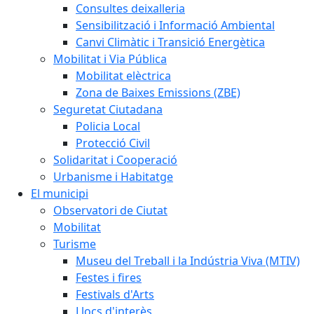
Consultes deixalleria
Sensibilització i Informació Ambiental
Canvi Climàtic i Transició Energètica
Mobilitat i Via Pública
Mobilitat elèctrica
Zona de Baixes Emissions (ZBE)
Seguretat Ciutadana
Policia Local
Protecció Civil
Solidaritat i Cooperació
Urbanisme i Habitatge
El municipi
Observatori de Ciutat
Mobilitat
Turisme
Museu del Treball i la Indústria Viva (MTIV)
Festes i fires
Festivals d'Arts
Llocs d'interès