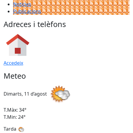
Notícies
Publicacions
Adreces i telèfons
Accedeix
Meteo
Dimarts, 11 d’agost
D
T.Màx: 34°
T
T.Min: 24°
T
Tarda