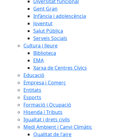
Diversitat funcional
Gent Gran
Infància i adolescència
Joventut
Salut Pública
Serveis Socials
Cultura i lleure
Biblioteca
EMA
Xarxa de Centres Cívics
Educació
Empresa i Comerç
Entitats
Esports
Formació i Ocupació
Hisenda i Tributs
Igualtat i drets civils
Medi Ambient i Canvi Climàtic
Qualitat de l'aire