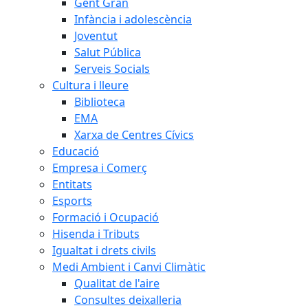
Gent Gran
Infància i adolescència
Joventut
Salut Pública
Serveis Socials
Cultura i lleure
Biblioteca
EMA
Xarxa de Centres Cívics
Educació
Empresa i Comerç
Entitats
Esports
Formació i Ocupació
Hisenda i Tributs
Igualtat i drets civils
Medi Ambient i Canvi Climàtic
Qualitat de l'aire
Consultes deixalleria