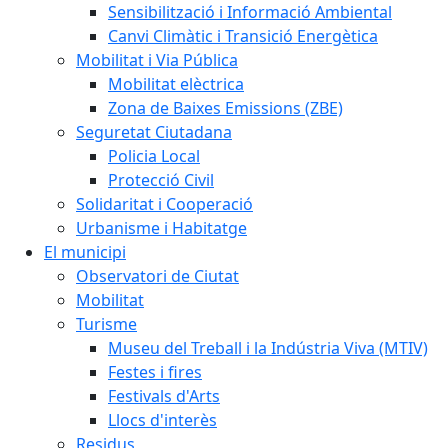
Sensibilització i Informació Ambiental
Canvi Climàtic i Transició Energètica
Mobilitat i Via Pública
Mobilitat elèctrica
Zona de Baixes Emissions (ZBE)
Seguretat Ciutadana
Policia Local
Protecció Civil
Solidaritat i Cooperació
Urbanisme i Habitatge
El municipi
Observatori de Ciutat
Mobilitat
Turisme
Museu del Treball i la Indústria Viva (MTIV)
Festes i fires
Festivals d'Arts
Llocs d'interès
Residus