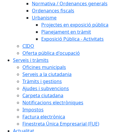
Normativa / Ordenances generals
Ordenances fiscals
Urbanisme
Projectes en exposició pública
Planejament en tràmit
Exposició Pública - Activitats
CIDO
Oferta pública d'ocupació
Serveis i tràmits
Oficines municipals
Serveis a la ciutadania
Tràmits i gestions
Ajudes i subvencions
Carpeta ciutadana
Notificacions electròniques
Impostos
Factura electrònica
Finestreta Única Empresarial (FUE)
Actualitat