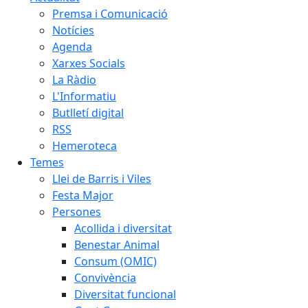
Premsa i Comunicació
Notícies
Agenda
Xarxes Socials
La Ràdio
L'Informatiu
Butlletí digital
RSS
Hemeroteca
Temes
Llei de Barris i Viles
Festa Major
Persones
Acollida i diversitat
Benestar Animal
Consum (OMIC)
Convivència
Diversitat funcional