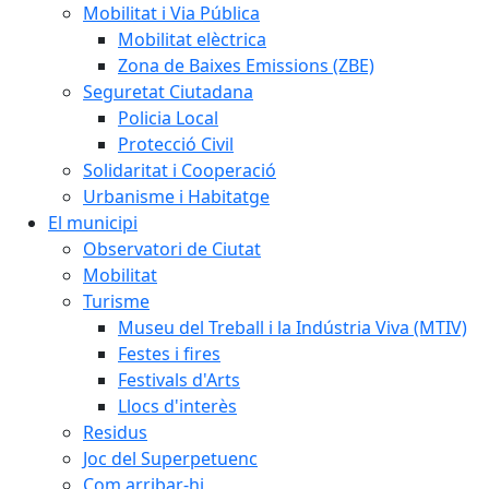
Mobilitat i Via Pública
Mobilitat elèctrica
Zona de Baixes Emissions (ZBE)
Seguretat Ciutadana
Policia Local
Protecció Civil
Solidaritat i Cooperació
Urbanisme i Habitatge
El municipi
Observatori de Ciutat
Mobilitat
Turisme
Museu del Treball i la Indústria Viva (MTIV)
Festes i fires
Festivals d'Arts
Llocs d'interès
Residus
Joc del Superpetuenc
Com arribar-hi