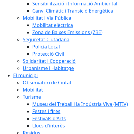
Sensibilització i Informació Ambiental
Canvi Climàtic i Transició Energètica
Mobilitat i Via Pública
Mobilitat elèctrica
Zona de Baixes Emissions (ZBE)
Seguretat Ciutadana
Policia Local
Protecció Civil
Solidaritat i Cooperació
Urbanisme i Habitatge
El municipi
Observatori de Ciutat
Mobilitat
Turisme
Museu del Treball i la Indústria Viva (MTIV)
Festes i fires
Festivals d'Arts
Llocs d'interès
Residus