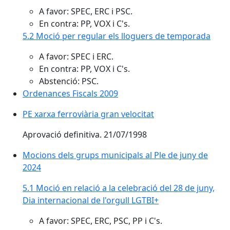
A favor: SPEC, ERC i PSC.
En contra: PP, VOX i C's.
5.2 Moció per regular els lloguers de temporada
A favor: SPEC i ERC.
En contra: PP, VOX i C's.
Abstenció: PSC.
Ordenances Fiscals 2009
PE xarxa ferroviària gran velocitat
Aprovació definitiva. 21/07/1998
Mocions dels grups municipals al Ple de juny de
2024
5.1 Moció en relació a la celebració del 28 de juny,
Dia internacional de l'orgull LGTBI+
A favor: SPEC, ERC, PSC, PP i C's.