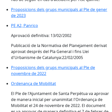
Proposicions dels grups municipals al Ple de gener
de 2023
PE A2, Panrico
Aprovació definitiva: 13/02/2002
Publicació de la Normativa del Planejament derivat
aprovat després del Pla General i fins Llei
d'Urbanisme de Catalunya:22/02/2005
Proposicions dels grups municipals al Ple de
novembre de 2022
Ordenança de Mobilitat
Ordenança de Mobilitat
El Ple de l'Ajuntament de Santa Perpètua va aprovar
de manera inicial per unanimitat l'Ordenança de
Mobilitat el 24 de novembre de 2022. El document
es va aprovar de manera definitiva el 7 de febrer de