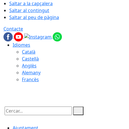
Saltar a la capçalera
Saltar al contingut
Saltar al peu de pàgina
Contacte
Idiomes
Català
Castellà
Anglès
Alemany
Francès
08.08.2026 | 08:01
Cercar:
Ajuntament