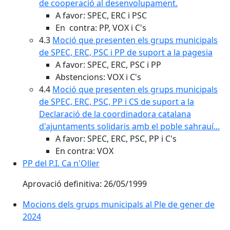
de cooperació al desenvolupament.
A favor: SPEC, ERC i PSC
En contra: PP, VOX i C's
4.3
Moció que presenten els grups municipals
de SPEC, ERC, PSC i PP de suport a la pagesia
A favor: SPEC, ERC, PSC i PP
Abstencions: VOX i C's
4.4
Moció que presenten els grups municipals
de SPEC, ERC, PSC, PP i CS de suport a la
Declaració de la coordinadora catalana
d'ajuntaments solidaris amb el poble sahrauí...
A favor: SPEC, ERC, PSC, PP i C's
En contra: VOX
PP del P.I. Ca n'Oller
Aprovació definitiva: 26/05/1999
Mocions dels grups municipals al Ple de gener de
2024