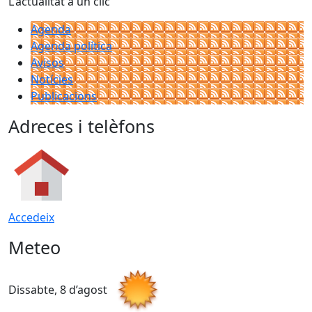
L'actualitat a un clic
Agenda
Agenda política
Avisos
Notícies
Publicacions
Adreces i telèfons
Accedeix
Meteo
Dissabte, 8 d’agost
D