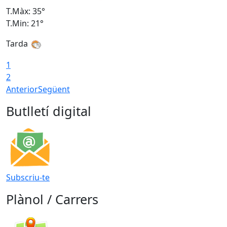
T.Màx: 35°
T
T.Min: 21°
T
Tarda
1
2
Anterior
Següent
Butlletí digital
Subscriu-te
Plànol / Carrers