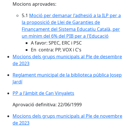
Mocions aprovades:
5.1
Moció per demanar l'adhesió a la ILP per a
la proposició de Llei de Garanties de
Finançament del Sistema Educatiu Català, per
un mínim del 6% del PIB per a l'Educació
A favor: SPEC, ERC i PSC
En contra: PP, VOX i C's
Mocions dels grups municipals al Ple de desembre
de 2023
Reglament municipal de la biblioteca pública Josep
Jardí
PP a l'àmbit de Can Vinyalets
Aprovació definitiva: 22/06/1999
Mocions dels grups municipals al Ple de novembre
de 2023