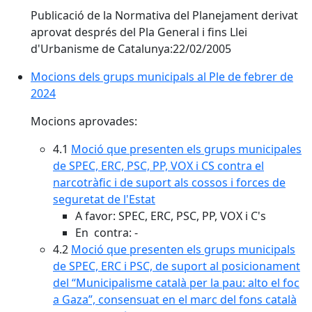
Publicació de la Normativa del Planejament derivat
aprovat després del Pla General i fins Llei
d'Urbanisme de Catalunya:22/02/2005
Mocions dels grups municipals al Ple de febrer de
2024
Mocions aprovades:
4.1
Moció que presenten els grups municipales
de SPEC, ERC, PSC, PP, VOX i CS contra el
narcotràfic i de suport als cossos i forces de
seguretat de l'Estat
A favor: SPEC, ERC, PSC, PP, VOX i C's
En contra: -
4.2
Moció que presenten els grups municipals
de SPEC, ERC i PSC, de suport al posicionament
del “Municipalisme català per la pau: alto el foc
a Gaza”, consensuat en el marc del fons català