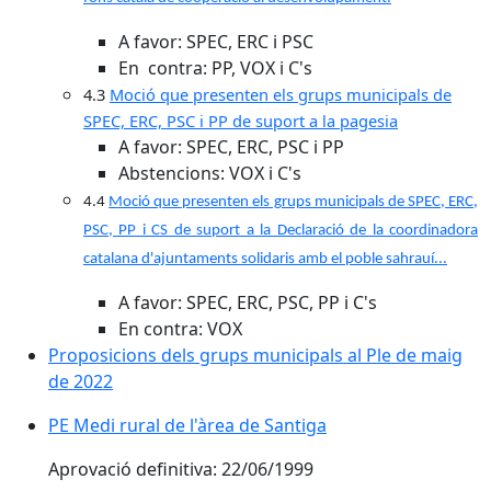
A favor: SPEC, ERC i PSC
En contra: PP, VOX i C's
4.3
Moció que presenten els grups municipals de
SPEC, ERC, PSC i PP de suport a la pagesia
A favor: SPEC, ERC, PSC i PP
Abstencions: VOX i C's
4.4
Moció que presenten els grups municipals de SPEC, ERC,
PSC, PP i CS de suport a la Declaració de la coordinadora
catalana d'ajuntaments solidaris amb el poble sahrauí...
A favor: SPEC, ERC, PSC, PP i C's
En contra: VOX
Proposicions dels grups municipals al Ple de maig
de 2022
PE Medi rural de l'àrea de Santiga
Aprovació definitiva: 22/06/1999