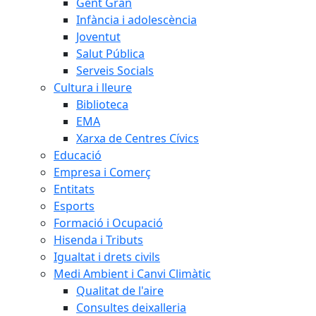
Gent Gran
Infància i adolescència
Joventut
Salut Pública
Serveis Socials
Cultura i lleure
Biblioteca
EMA
Xarxa de Centres Cívics
Educació
Empresa i Comerç
Entitats
Esports
Formació i Ocupació
Hisenda i Tributs
Igualtat i drets civils
Medi Ambient i Canvi Climàtic
Qualitat de l'aire
Consultes deixalleria