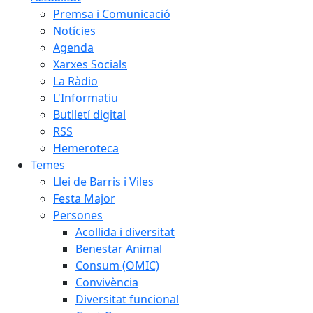
Premsa i Comunicació
Notícies
Agenda
Xarxes Socials
La Ràdio
L'Informatiu
Butlletí digital
RSS
Hemeroteca
Temes
Llei de Barris i Viles
Festa Major
Persones
Acollida i diversitat
Benestar Animal
Consum (OMIC)
Convivència
Diversitat funcional