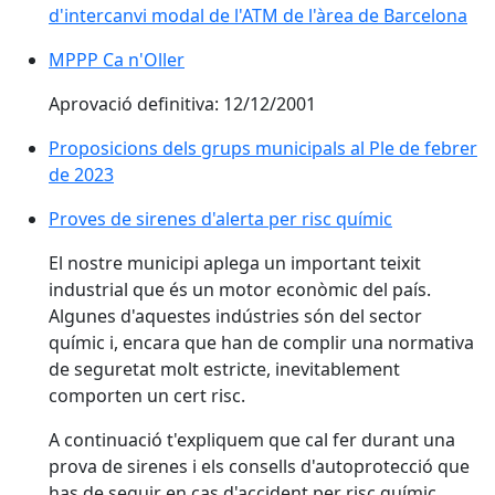
d'intercanvi modal de l'ATM de l'àrea de Barcelona
MPPP Ca n'Oller
Aprovació definitiva: 12/12/2001
Proposicions dels grups municipals al Ple de febrer
de 2023
Proves de sirenes d'alerta per risc químic
Proves de sirenes d'alerta per risc químic
El nostre municipi aplega un important teixit
industrial que és un motor econòmic del país.
Algunes d'aquestes indústries són del sector
químic i, encara que han de complir una normativa
de seguretat molt estricte, inevitablement
comporten un cert risc.
A continuació t'expliquem que cal fer durant una
prova de sirenes i els consells d'autoprotecció que
has de seguir en cas d'accident per risc químic.