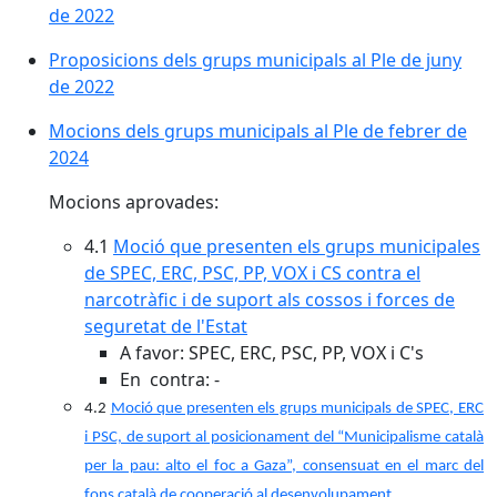
de 2022
Proposicions dels grups municipals al Ple de juny
de 2022
Mocions dels grups municipals al Ple de febrer de
2024
Mocions aprovades:
4.1
Moció que presenten els grups municipales
de SPEC, ERC, PSC, PP, VOX i CS contra el
narcotràfic i de suport als cossos i forces de
seguretat de l'Estat
A favor: SPEC, ERC, PSC, PP, VOX i C's
En contra: -
4.2
Moció que presenten els grups municipals de SPEC, ERC
i PSC, de suport al posicionament del “Municipalisme català
per la pau: alto el foc a Gaza”, consensuat en el marc del
fons català de cooperació al desenvolupament.