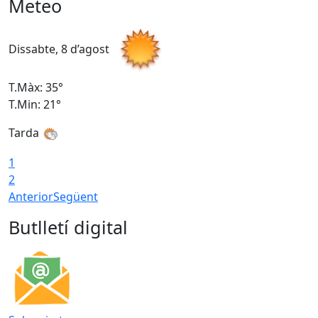
Meteo
Dissabte, 8 d’agost
D
T.Màx: 35°
T
T.Min: 21°
T
Tarda
1
2
Anterior
Següent
Butlletí digital