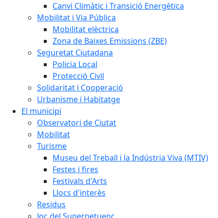
Canvi Climàtic i Transició Energètica
Mobilitat i Via Pública
Mobilitat elèctrica
Zona de Baixes Emissions (ZBE)
Seguretat Ciutadana
Policia Local
Protecció Civil
Solidaritat i Cooperació
Urbanisme i Habitatge
El municipi
Observatori de Ciutat
Mobilitat
Turisme
Museu del Treball i la Indústria Viva (MTIV)
Festes i fires
Festivals d'Arts
Llocs d'interès
Residus
Joc del Superpetuenc