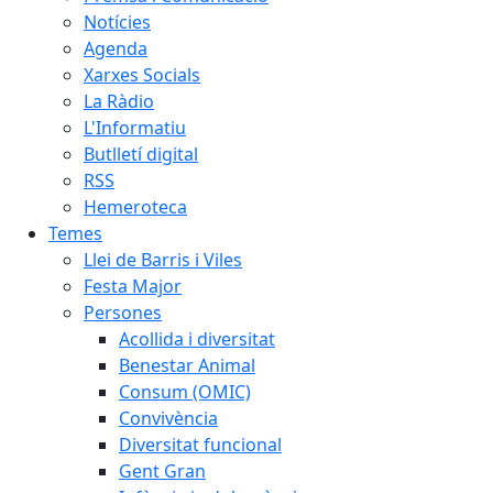
Notícies
Agenda
Xarxes Socials
La Ràdio
L'Informatiu
Butlletí digital
RSS
Hemeroteca
Temes
Llei de Barris i Viles
Festa Major
Persones
Acollida i diversitat
Benestar Animal
Consum (OMIC)
Convivència
Diversitat funcional
Gent Gran