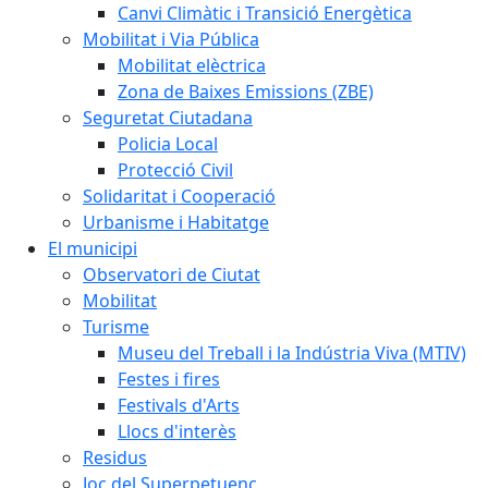
Canvi Climàtic i Transició Energètica
Mobilitat i Via Pública
Mobilitat elèctrica
Zona de Baixes Emissions (ZBE)
Seguretat Ciutadana
Policia Local
Protecció Civil
Solidaritat i Cooperació
Urbanisme i Habitatge
El municipi
Observatori de Ciutat
Mobilitat
Turisme
Museu del Treball i la Indústria Viva (MTIV)
Festes i fires
Festivals d'Arts
Llocs d'interès
Residus
Joc del Superpetuenc