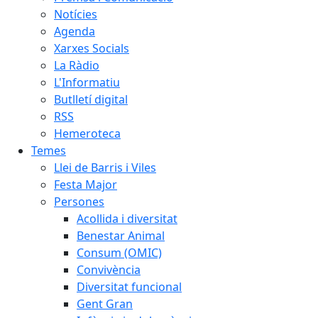
Notícies
Agenda
Xarxes Socials
La Ràdio
L'Informatiu
Butlletí digital
RSS
Hemeroteca
Temes
Llei de Barris i Viles
Festa Major
Persones
Acollida i diversitat
Benestar Animal
Consum (OMIC)
Convivència
Diversitat funcional
Gent Gran