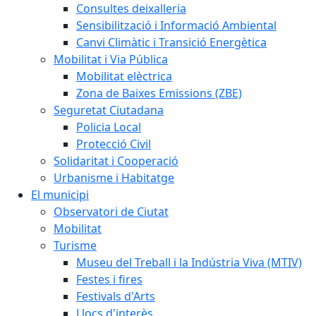
Consultes deixalleria
Sensibilització i Informació Ambiental
Canvi Climàtic i Transició Energètica
Mobilitat i Via Pública
Mobilitat elèctrica
Zona de Baixes Emissions (ZBE)
Seguretat Ciutadana
Policia Local
Protecció Civil
Solidaritat i Cooperació
Urbanisme i Habitatge
El municipi
Observatori de Ciutat
Mobilitat
Turisme
Museu del Treball i la Indústria Viva (MTIV)
Festes i fires
Festivals d'Arts
Llocs d'interès