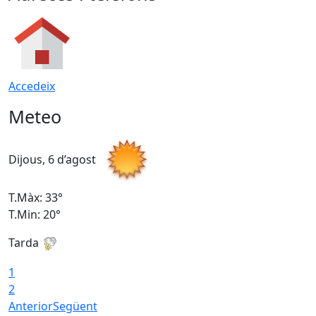
Accedeix
Meteo
Dijous, 6 d’agost
D
T.Màx: 33°
T
T.Min: 20°
T
Tarda
1
2
Anterior
Següent