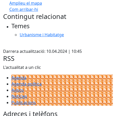
Amplieu el mapa
Com arribar-hi
Leaflet
| ©
OpenStreetMap
contributors
Contingut relacionat
+
Temes
−
Urbanisme i Habitatge
Facebook
Darrera actualització: 10.04.2024 | 10:45
RSS
L'actualitat a un clic
Agenda
Agenda política
Avisos
Notícies
Publicacions
Adreces i telèfons