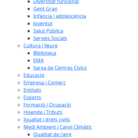
Diversitat funcional
Gent Gran
Infància i adolescència
Joventut
Salut Pública
Serveis Socials
Cultura i lleure
Biblioteca
EMA
Xarxa de Centres Cívics
Educació
Empresa i Comerç
Entitats
Esports
Formació i Ocupació
Hisenda i Tributs
Igualtat i drets civils
Medi Ambient i Canvi Climàtic
Qualitat de l'aire