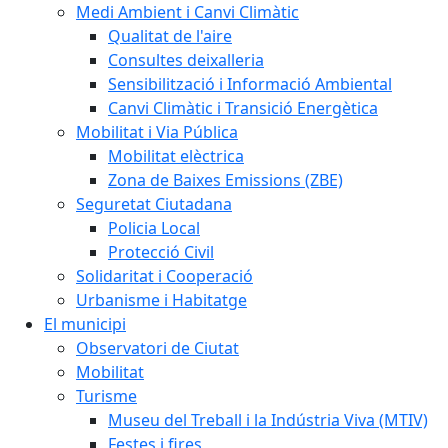
Medi Ambient i Canvi Climàtic
Qualitat de l'aire
Consultes deixalleria
Sensibilització i Informació Ambiental
Canvi Climàtic i Transició Energètica
Mobilitat i Via Pública
Mobilitat elèctrica
Zona de Baixes Emissions (ZBE)
Seguretat Ciutadana
Policia Local
Protecció Civil
Solidaritat i Cooperació
Urbanisme i Habitatge
El municipi
Observatori de Ciutat
Mobilitat
Turisme
Museu del Treball i la Indústria Viva (MTIV)
Festes i fires