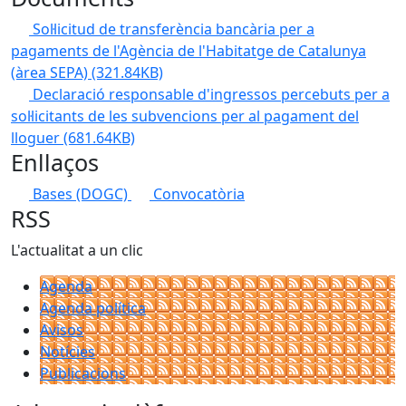
Sol·licitud de transferència bancària per a
pagaments de l'Agència de l'Habitatge de Catalunya
(àrea SEPA)
(321.84KB)
Declaració responsable d'ingressos percebuts per a
sol·licitants de les subvencions per al pagament del
lloguer
(681.64KB)
Enllaços
Bases (DOGC)
Convocatòria
RSS
L'actualitat a un clic
Agenda
Agenda política
Avisos
Notícies
Publicacions