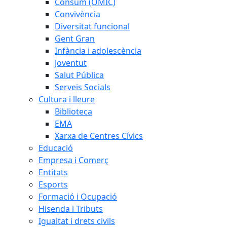
Consum (OMIC)
Convivència
Diversitat funcional
Gent Gran
Infància i adolescència
Joventut
Salut Pública
Serveis Socials
Cultura i lleure
Biblioteca
EMA
Xarxa de Centres Cívics
Educació
Empresa i Comerç
Entitats
Esports
Formació i Ocupació
Hisenda i Tributs
Igualtat i drets civils