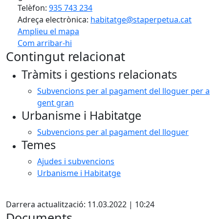
Telèfon:
935 743 234
Adreça electrònica:
habitatge@staperpetua.cat
Amplieu el mapa
Com arribar-hi
Leaflet
| ©
OpenStreetMap
contributors
Contingut relacionat
+
Tràmits i gestions relacionats
−
Subvencions per al pagament del lloguer per a
gent gran
Urbanisme i Habitatge
Subvencions per al pagament del lloguer
Temes
Ajudes i subvencions
Urbanisme i Habitatge
Facebook
Darrera actualització: 11.03.2022 | 10:24
Documents