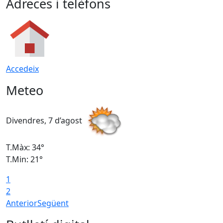
Adreces i telèfons
Accedeix
Meteo
Divendres, 7 d’agost
D
T.Màx: 34°
T
T.Min: 21°
T
1
T
2
Anterior
Següent