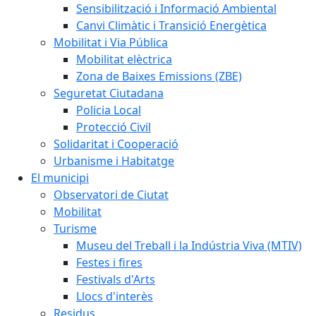
Sensibilització i Informació Ambiental
Canvi Climàtic i Transició Energètica
Mobilitat i Via Pública
Mobilitat elèctrica
Zona de Baixes Emissions (ZBE)
Seguretat Ciutadana
Policia Local
Protecció Civil
Solidaritat i Cooperació
Urbanisme i Habitatge
El municipi
Observatori de Ciutat
Mobilitat
Turisme
Museu del Treball i la Indústria Viva (MTIV)
Festes i fires
Festivals d'Arts
Llocs d'interès
Residus