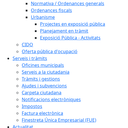
Normativa / Ordenances generals
Ordenances fiscals
Urbanisme
Projectes en exposició pública
Planejament en tràmit
Exposició Pública - Activitats
CIDO
Oferta pública d'ocupació
Serveis i tràmits
Oficines municipals
Serveis a la ciutadania
Tràmits i gestions
Ajudes i subvencions
Carpeta ciutadana
Notificacions electròniques
Impostos
Factura electrònica
Finestreta Única Empresarial (FUE)
Actualitat