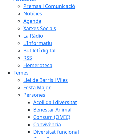
Premsa i Comunicació
Notícies
Agenda
Xarxes Socials
La Ràdio
L'Informatiu
Butlletí digital
RSS
Hemeroteca
Temes
Llei de Barris i Viles
Festa Major
Persones
Acollida i diversitat
Benestar Animal
Consum (OMIC)
Convivència
Diversitat funcional