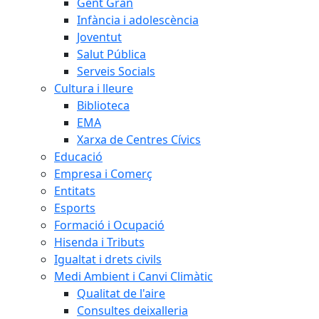
Gent Gran
Infància i adolescència
Joventut
Salut Pública
Serveis Socials
Cultura i lleure
Biblioteca
EMA
Xarxa de Centres Cívics
Educació
Empresa i Comerç
Entitats
Esports
Formació i Ocupació
Hisenda i Tributs
Igualtat i drets civils
Medi Ambient i Canvi Climàtic
Qualitat de l'aire
Consultes deixalleria