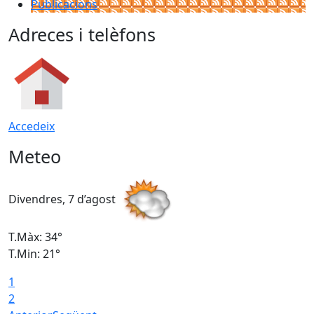
Publicacions
Adreces i telèfons
Accedeix
Meteo
Divendres, 7 d’agost
D
T.Màx: 34°
T
T.Min: 21°
T
1
T
2