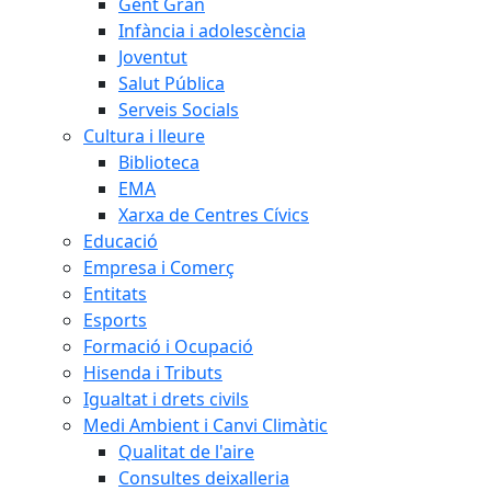
Gent Gran
Infància i adolescència
Joventut
Salut Pública
Serveis Socials
Cultura i lleure
Biblioteca
EMA
Xarxa de Centres Cívics
Educació
Empresa i Comerç
Entitats
Esports
Formació i Ocupació
Hisenda i Tributs
Igualtat i drets civils
Medi Ambient i Canvi Climàtic
Qualitat de l'aire
Consultes deixalleria