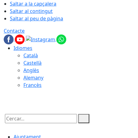
Saltar a la capçalera
Saltar al contingut
Saltar al peu de pàgina
Contacte
Idiomes
Català
Castellà
Anglès
Alemany
Francès
07.08.2026 | 07:07
Cercar:
Ajuntament