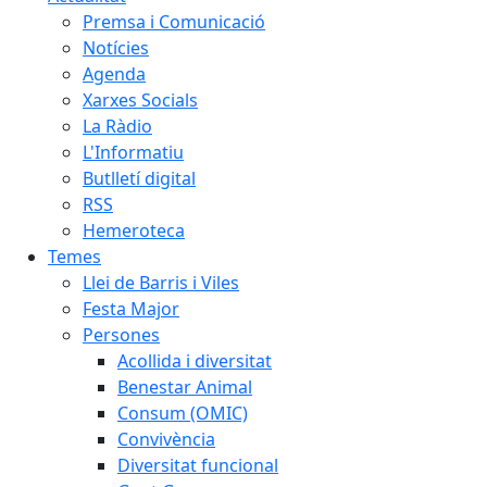
Premsa i Comunicació
Notícies
Agenda
Xarxes Socials
La Ràdio
L'Informatiu
Butlletí digital
RSS
Hemeroteca
Temes
Llei de Barris i Viles
Festa Major
Persones
Acollida i diversitat
Benestar Animal
Consum (OMIC)
Convivència
Diversitat funcional