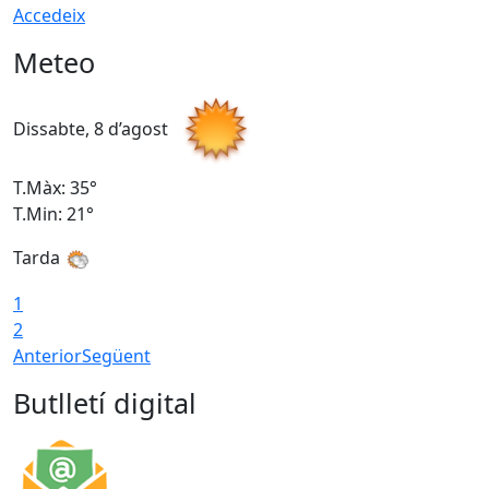
Accedeix
Meteo
Dissabte, 8 d’agost
D
T.Màx: 35°
T
T.Min: 21°
T
Tarda
1
2
Anterior
Següent
Butlletí digital