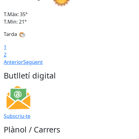
T.Màx: 35°
T
T.Min: 21°
T
Tarda
1
2
Anterior
Següent
Butlletí digital
Subscriu-te
Plànol / Carrers