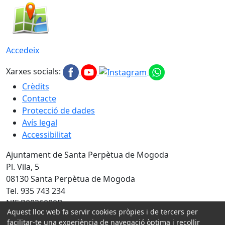
Accedeix
Xarxes socials:
Crèdits
Contacte
Protecció de dades
Avís legal
Accessibilitat
Ajuntament de Santa Perpètua de Mogoda
Pl. Vila, 5
08130 Santa Perpètua de Mogoda
Tel. 935 743 234
NIF P0826000B
Aquest lloc web fa servir cookies pròpies i de tercers per
Amb la col·laboració de:
facilitar-te una experiència de navegació òptima i recollir