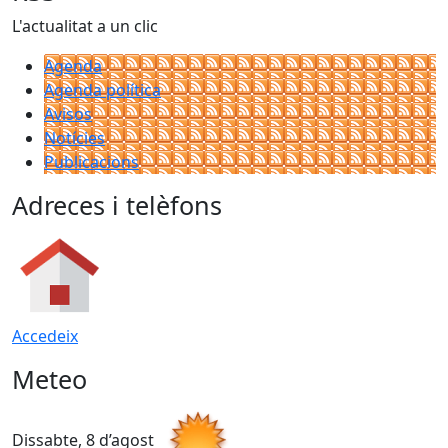
L'actualitat a un clic
Agenda
Agenda política
Avisos
Notícies
Publicacions
Adreces i telèfons
Accedeix
Meteo
Dissabte, 8 d’agost
D